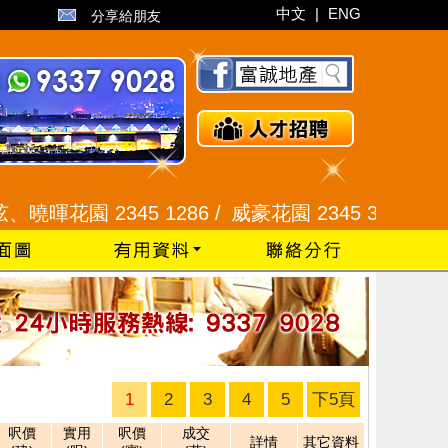
中文
|
ENG
分享給朋友
暉花園 2345 1286 /
威豪花園 2345 3331 /
星河明
1
2
3
4
5
下5頁
呎價
實用
呎價
成交
詳情
其它資料