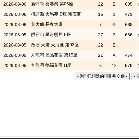
新蒲崗 譽港灣 第06座
2026-08-06
22
E
695
橫頭磡 天馬苑 D座 駿安閣
2026-08-06
16
1
479
黃大仙 長春大廈
2026-08-06
7
G
668
鑽石山 星河明居 E座
2026-08-05
27
2
656
啟德 天寰 天海匯 第03座
2026-08-05
22
E
九龍灣 麗晶花園 第15座
2026-08-05
21
A
474
九龍灣 德福花園 H座
2026-08-05
5
12
578