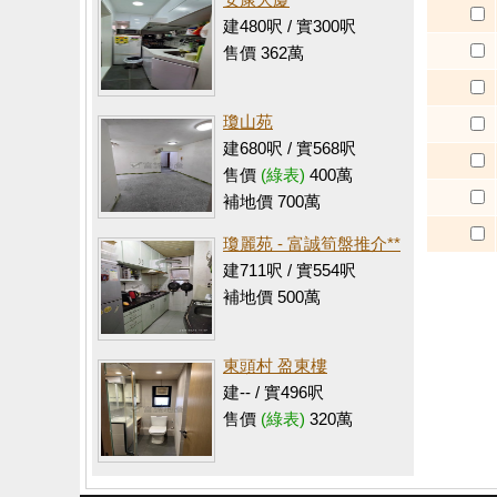
建480呎 / 實300呎
售價 362萬
瓊山苑
建680呎 / 實568呎
售價
(綠表)
400萬
補地價 700萬
瓊麗苑 - 富誠筍盤推介**
建711呎 / 實554呎
補地價 500萬
東頭村 盈東樓
建-- / 實496呎
售價
(綠表)
320萬