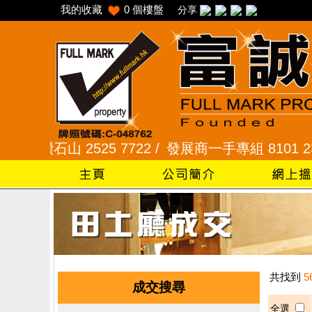
我的收藏
0
個樓盤
分享
 /
鑽石山 2525 7722 /
發展商一手專組 8101 2345
共找到
5
成交搜尋
全選