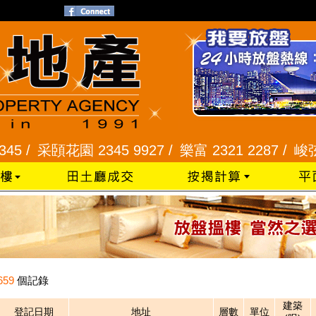
 /
采頣花園 2345 9927 /
樂富 2321 2287 /
峻弦、曉
659
個記錄
建築
登記日期
地址
層數
單位