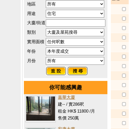
地區
用途
大廈/街道
類別
實用面積
年份
月份
你可能感興趣
嘉華大廈
建-- / 實286呎
租金 HK$ 11800 /月
售價 250萬
安康大廈