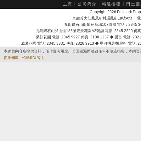
主頁
|
公司簡介
|
精選樓盤
|
田土廳
Copyright 2026 Fullmark 
九龍黃大仙鳳凰新村環鳳街18號A地下 電話：232
九龍鑽石山龍蟠苑商場107號舖 電話：2345 303
九龍鑽石山斧山道185號宏景花園A2號舖 電話: 2345 2229 傳真: 
采頣花園 電話: 2345 9927 傳真: 3188 1237 ◆ 樂富 電話: 2321 
威豪花園 電話: 2345 3331 傳真: 2328 9913 ◆ 星河明居/悅庭軒 電話: 2116
本網頁內容所提供資料，僅作參考用途。若因錯漏而引致任何不便或損失，本網頁
使用條款
私隱政策聲明