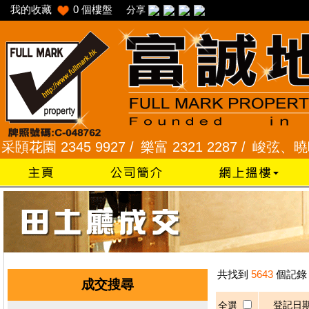
我的收藏
0
個樓盤
分享
花園 2345 9927 /
樂富 2321 2287 /
峻弦、曉暉花園 
共找到
5643
個記錄
成交搜尋
登記日
全選