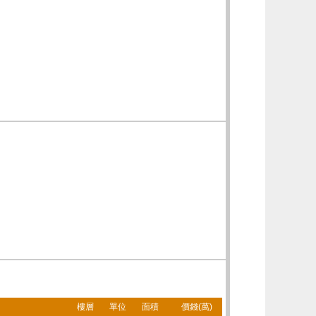
樓層
單位
面積
價錢(萬)