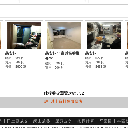
此樓盤被瀏覽次數 : 92
註: 以上資料僅供參考!
盤
|
田土廳成交
|
網上放盤
|
屋苑走勢
|
按揭計算
|
平面圖
|
本區