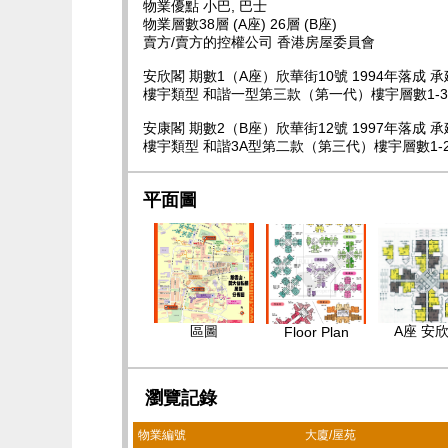
物業優點 小巴, 巴士
物業層數38層 (A座) 26層 (B座)
賣方/賣方的控權公司 香港房屋委員會
安欣閣 期數1（A座）欣華街10號 1994年落成
樓宇類型 和諧一型第三款（第一代）樓宇層數1-38
安康閣 期數2（B座）欣華街12號 1997年落成
樓宇類型 和諧3A型第二款（第三代）樓宇層數1-26
平面圖
區圖
A座 安
Floor Plan
瀏覽記錄
物業編號
大廈/屋苑