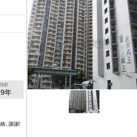
樓齡
29年
絡, 謝謝!