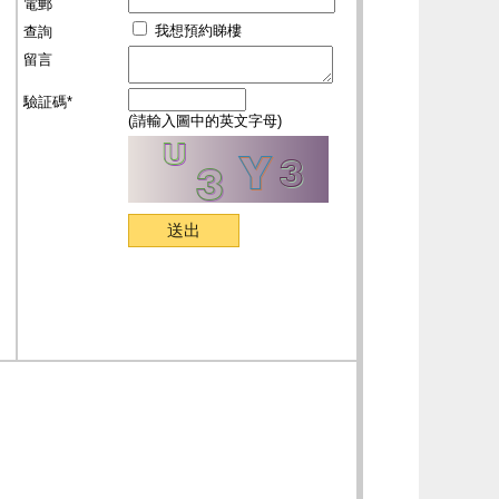
電郵
我想預約睇樓
查詢
留言
驗証碼*
(請輸入圖中的英文字母)