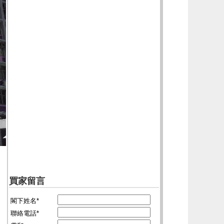
買家留言
閣下姓名*
聯絡電話*