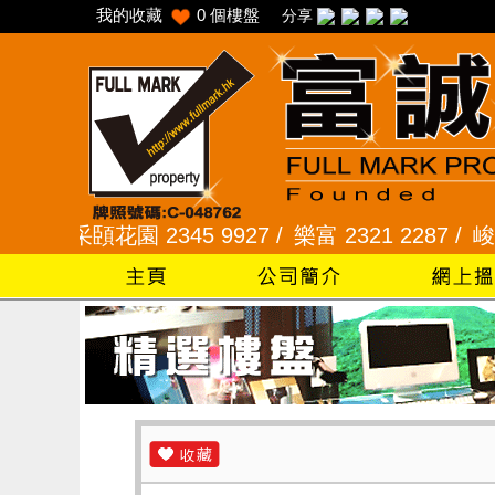
我的收藏
0
個樓盤
分享
采頣花園 2345 9927 /
樂富 2321 2287 /
峻弦、曉暉花