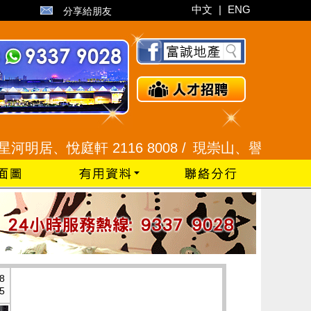
中文
|
ENG
分享給朋友
悅庭軒 2116 8008 /
現崇山、譽港灣 2345 9926
8
5