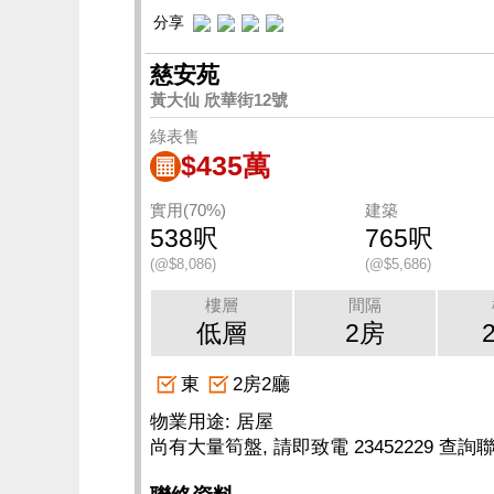
分享
慈安苑
黃大仙 欣華街12號
綠表售
$435萬
實用(70%)
建築
538呎
765呎
(@$8,086)
(@$5,686)
樓層
間隔
低層
2房
東
2房2廳
物業用途: 居屋
尚有大量筍盤, 請即致電 23452229 查詢聯