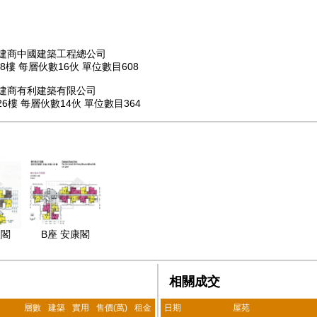
 承建商中國建築工程總公司
樓 每層伙數16伙 單位數目608
 承建商有利建築有限公司
樓 每層伙數14伙 單位數目364
欣閣
B座 安康閣
相關成交
層數
建築
實用
售價(萬)
租金
日期
屋苑