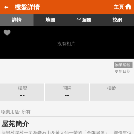
樓盤詳情
主頁
詳情
地圖
平面圖
校網
沒有相片!
物業編號:
更新日期:
樓層
間隔
樓齡
--
--
物業用途: 所有
屋苑簡介
龍蟠苑屋苑一向為鑽石山及黃大仙一帶的「金牌居屋」，部份單位