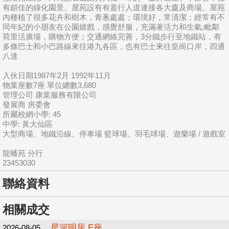
有頗佳的綠化園景。屋苑設有有蓋行人道連接各大廈及商場。屋苑
內種植了很多花卉和樹木，青蔥處處；環境好，常清潔；經常有不
同年紀的小朋友在公園嬉戲，感覺舒服，充滿著活力和生氣;毗鄰
荷里活廣場，購物方便；交通網絡完善，3分鐵步行至地鐵站，有
多條巴士和小巴路線來往港九各區，也有巴士來往皇崗口岸，四通
八達
入伙日期1987年2月 1992年11月
物業座數7座 單位總數3,680
管理公司 康業服務有限公司
發展商 房委會
所屬校網小學: 45
中學: 黃大仙區
大型商場、地鐵沿線、停車場 籃球場、羽毛球場、遊樂場 / 遊戲室
龍蟠苑 分行
23453030
聯絡資料
相關成交
星河明居 E座
2026-08-05