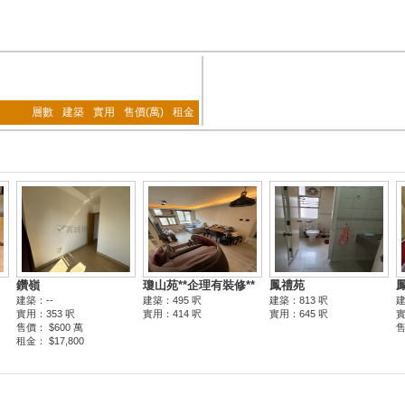
層數
建築
實用
售價(萬)
租金