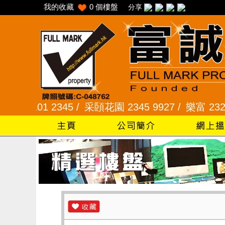
我的收藏
0
個樓盤
分享
101 2345 /
采頣花園 2345 9927 /
樂富 2321 22