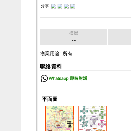
分享
樓層
--
物業用途: 所有
聯絡資料
平面圖