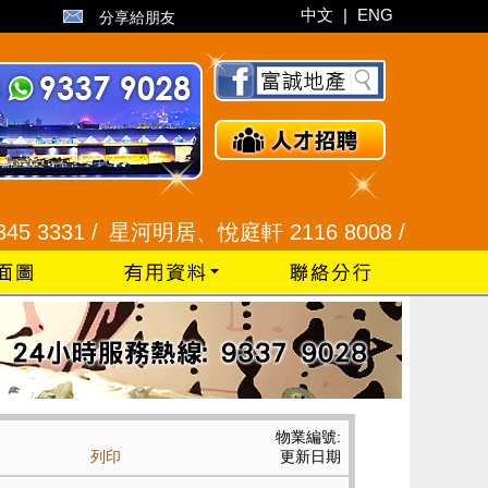
中文
|
ENG
分享給朋友
331 /
星河明居、悅庭軒 2116 8008 /
現崇山、譽港灣
物業編號:
列印
更新日期