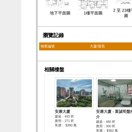
2 至 23
地下平面圖
1樓平面圖
圖
瀏覽記錄
物業編號
大廈/屋苑