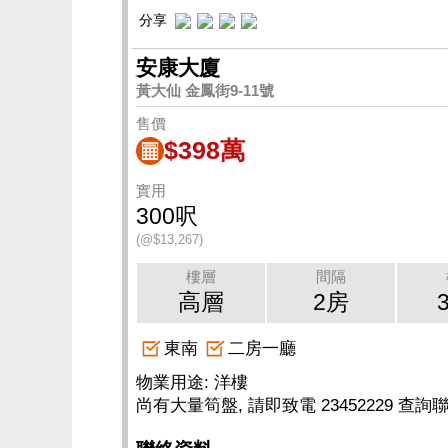
分享
安康大廈
黃大仙 金鳳街9-11號
售價
$398萬
實用
300呎
(@$13,267)
樓層
間隔
高層
2房
東南
二房一廳
物業用途: 洋樓
尚有大量筍盤, 請即致電 23452229 查詢聯