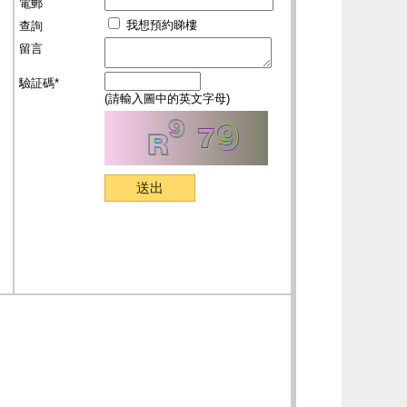
電郵
我想預約睇樓
查詢
留言
驗証碼*
(請輸入圖中的英文字母)