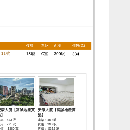
樓層
單位
面積
價錢(萬)
11號
15層
C室
300呎
334