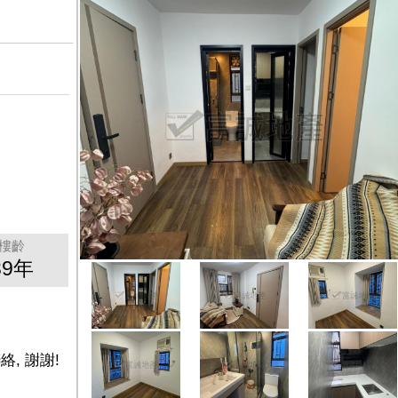
樓齡
39年
絡, 謝謝!