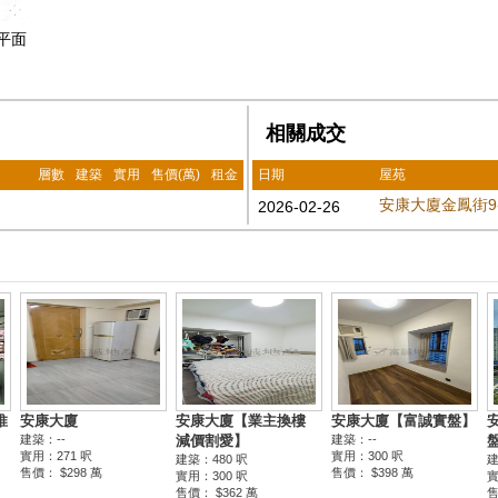
樓平面
相關成交
層數
建築
實用
售價(萬)
租金
日期
屋苑
安康大廈金鳳街9-
2026-02-26