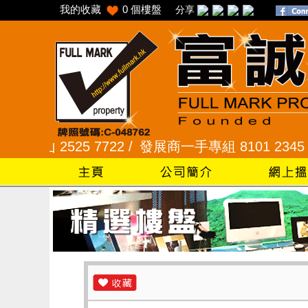
我的收藏
0
個樓盤
分享
山 2525 7722 /
發展商一手專組 8101 2345 /
采頣