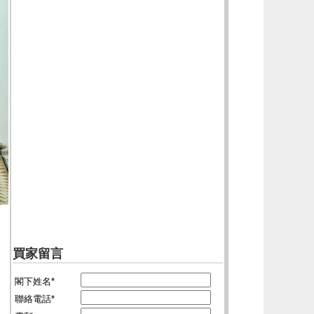
買家留言
閣下姓名*
聯絡電話*