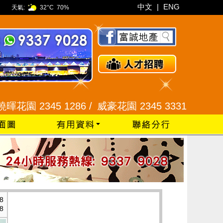
中文
|
ENG
天氣:
32°C
70%
2345 1286 /
威豪花園 2345 3331 /
星河明居、悅庭
8
8