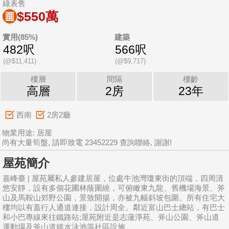
綠表售
$550萬
實用(85%)
建築
482呎
566呎
(@$11,411)
(@$9,717)
樓層
間隔
樓齡
高層
2房
23年
西南
2房2廳
物業用途: 居屋
尚有大量筍盤, 請即致電 23452229 查詢聯絡, 謝謝!
屋苑簡介
嘉峰臺 | 屋苑屬私人參建居屋，位處牛池灣瓊東街的頂端，四周清
悠安靜，設有多個花圃林蔭圍繞，可俯瞰東九龍、舊機場海景、斧
山及馬鞍山郊野公園，景致開揚，亦被九幅斜坡包圍。所有住宅大
樓均以有蓋行人通道連接，設計周全。鄰近富山巴士總站，有巴士
和小巴專線來往鐵路站;屋苑附近是志蓮淨苑、斧山公園、斧山道
運動場及斧山道嬉水泳池等社區設施