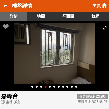
樓盤詳情
主頁
詳情
地圖
平面圖
校網
嘉峰台
物業編號:N126293
瓊東街8號
更新日期:2026-08-06