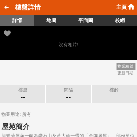
樓盤詳情
主頁
詳情
地圖
平面圖
校網
沒有相片!
物業編號:
更新日期:
樓層
間隔
樓齡
--
--
物業用途: 所有
屋苑簡介
龍蟠苑屋苑一向為鑽石山及黃大仙一帶的「金牌居屋」，部份單位