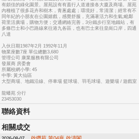
有頗佳的綠化園景。屋苑設有有蓋行人道連接各大廈及商場。屋苑
內種植了很多花卉和樹木，青蔥處處；環境好，常清潔；經常有不
同年紀的小朋友在公園嬉戲，感覺舒服，充滿著活力和生氣;毗鄰
荷里活廣場，購物方便；交通網絡完善，3分鐵步行至地鐵站，有
多條巴士和小巴路線來往港九各區，也有巴士來往皇崗口岸，四通
八達
入伙日期1987年2月 1992年11月
物業座數7座 單位總數3,680
管理公司 康業服務有限公司
發展商 房委會
所屬校網小學: 45
中學: 黃大仙區
大型商場、地鐵沿線、停車場 籃球場、羽毛球場、遊樂場 / 遊戲室
龍蟠苑 分行
23453030
聯絡資料
相關成交
啟鑽苑 第04座 啟濤閣
2026-08-07