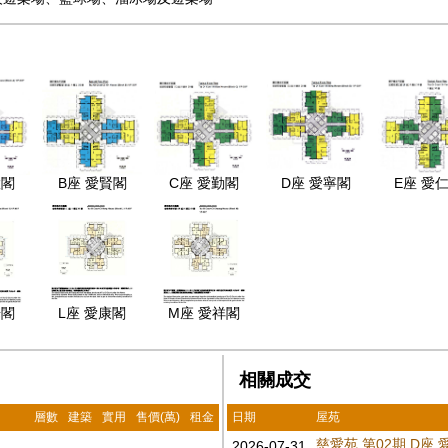
慧閣
B座 愛賢閣
C座 愛勤閣
D座 愛寧閣
E座 愛
華閣
L座 愛康閣
M座 愛祥閣
相關成交
層數
建築
實用
售價(萬)
租金
日期
屋苑
慈愛苑 第02期 D座
2026-07-31