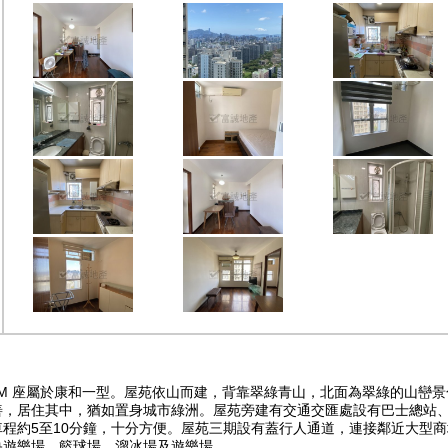
G-M 座屬於康和一型。屋苑依山而建，背靠翠綠青山，北面為翠綠的山
善，居住其中，猶如置身城市綠洲。屋苑旁建有交通交匯處設有巴士總站、
程約5至10分鐘，十分方便。屋苑三期設有蓋行人通道，連接鄰近大型
央遊樂場、籃球場、溜冰場及遊樂場