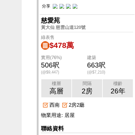
分享
慈愛苑
黃大仙 慈雲山道120號
綠表售
$478萬
實用(76%)
建築
506呎
663呎
(@$9,447)
(@$7,210)
樓層
間隔
樓齡
高層
2房
26年
西南
2房2廳
物業用途: 居屋
聯絡資料