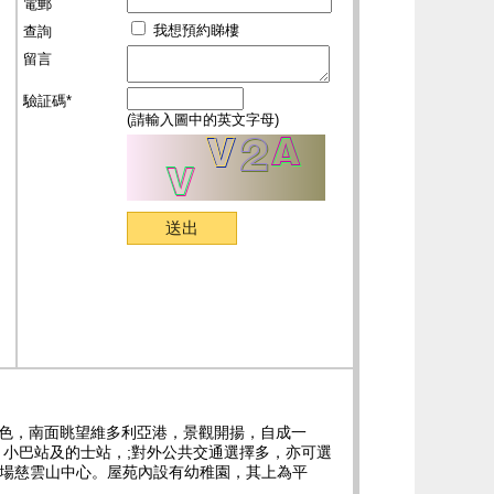
電郵
我想預約睇樓
查詢
留言
驗証碼*
(請輸入圖中的英文字母)
巒景色，南面眺望維多利亞港，景觀開揚，自成一
小巴站及的士站，;對外公共交通選擇多，亦可選
商場慈雲山中心。屋苑內設有幼稚園，其上為平