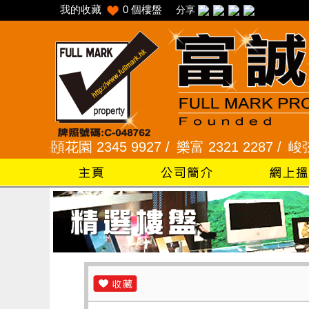
我的收藏
0
個樓盤
分享
采頣花園 2345 9927 /
樂富 2321 2287 /
峻弦、曉暉花園