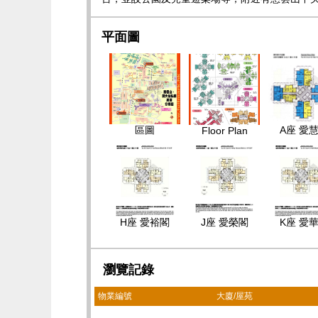
平面圖
區圖
A座 愛
Floor Plan
H座 愛裕閣
J座 愛榮閣
K座 愛
瀏覽記錄
物業編號
大廈/屋苑