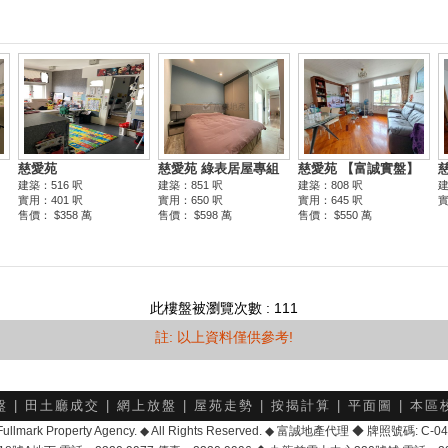
此樓盤被瀏覽次數 : 111
註: 以上資料僅供參考!
盤
|
田土廳成交
|
網上放盤
|
屋苑走勢
|
按揭計算
|
平面圖
|
本區
6 Fullmark Property Agency. ◆ All Rights Reserved. ◆ 富誠地產代理 ◆ 牌照號碼: C