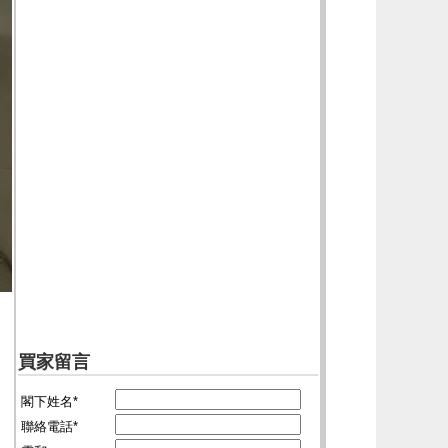
買家留言
閣下姓名*
聯絡電話*