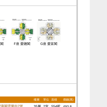
仁閣
F座 愛聰閣
G座 愛富閣
樓層
單位
面積
價錢(萬)
 愛寧閣雲華街2號
35層
2室
554呎
493.8