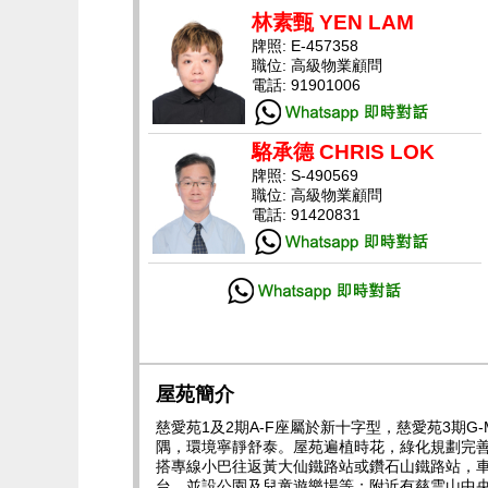
林素甄 YEN LAM
牌照: E-457358
職位: 高級物業顧問
電話: 91901006
駱承德 CHRIS LOK
牌照: S-490569
職位: 高級物業顧問
電話: 91420831
屋苑簡介
慈愛苑1及2期A-F座屬於新十字型，慈愛苑3期
隅，環境寧靜舒泰。屋苑遍植時花，綠化規劃完
搭專線小巴往返黃大仙鐵路站或鑽石山鐵路站，車
台，並設公園及兒童遊樂場等；附近有慈雲山中