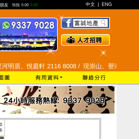
中文
|
ENG
朋友
恒指:
0.00
0.00
悅庭軒 2116 8008 /
現崇山、譽港灣 2345 9926 
0
6