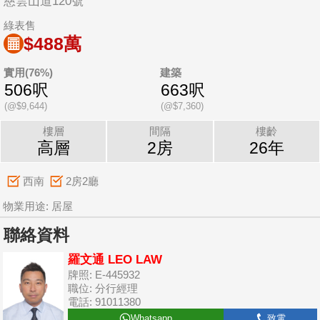
慈雲山道120號
綠表售
$488萬
實用(76%)
建築
506呎
663呎
(@$9,644)
(@$7,360)
樓層
間隔
樓齡
高層
2房
26年
西南
2房2廳
物業用途: 居屋
聯絡資料
羅文通 LEO LAW
牌照: E-445932
職位: 分行經理
電話: 91011380
Whatsapp
致電