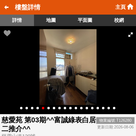
樓盤詳情
主頁
詳情
地圖
平面圖
校網
慈愛苑 第03期^^富誠綠表白居
物業編號:T126280
二推介^^
更新日期:2026-08-06