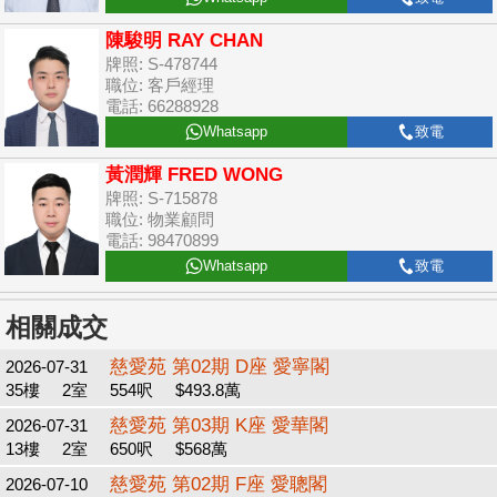
陳駿明 RAY CHAN
牌照: S-478744
職位: 客戶經理
電話: 66288928
Whatsapp
致電
黃潤輝 FRED WONG
牌照: S-715878
職位: 物業顧問
電話: 98470899
Whatsapp
致電
相關成交
慈愛苑 第02期 D座 愛寧閣
2026-07-31
35樓
2室
554呎
$493.8萬
慈愛苑 第03期 K座 愛華閣
2026-07-31
13樓
2室
650呎
$568萬
慈愛苑 第02期 F座 愛聰閣
2026-07-10