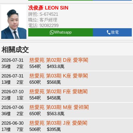
冼俊彥 LEON SIN
牌照: S-674521
職位: 客戶經理
電話: 92082299
Whatsapp
致電
相關成交
慈愛苑 第02期 D座 愛寧閣
2026-07-31
35樓
2室
554呎
$493.8萬
慈愛苑 第03期 K座 愛華閣
2026-07-31
13樓
2室
650呎
$568萬
慈愛苑 第02期 F座 愛聰閣
2026-07-10
21樓
1室
554呎
$458萬
慈愛苑 第03期 M座 愛祥閣
2026-07-06
36樓
2室
650呎
$563.8萬
慈愛苑 第03期 J座 愛榮閣
2026-06-30
17樓
7室
506呎
$395萬