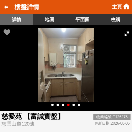
樓盤詳情
主頁
詳情
地圖
平面圖
校網
慈愛苑 【富誠實盤】
物業編號:T126275
慈雲山道120號
更新日期:2026-08-05