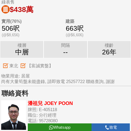
綠表售
$438萬
實用(76%)
建築
506呎
663呎
(@$8,656)
(@$6,606)
樓層
間隔
樓齡
中層
--
26年
東北
【富誠實盤】
物業用途: 居屋
尚有大量筍盤未能盡錄, 請即致電 25257722 聯絡查詢, 謝謝
聯絡資料
潘祖兒 JOEY POON
牌照: E-405118
職位: 分行經理
電話: 95728080
Whatsapp
致電