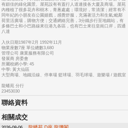
有頗佳的綠化園景。屋苑設有有蓋行人道連接各大廈及商場。屋苑
內種植了很多花卉和樹木，青蔥處處；環境好，常清潔；經常有不
同年紀的小朋友在公園嬉戲，感覺舒服，充滿著活力和生氣;毗鄰
荷里活廣場，購物方便；交通網絡完善，3分鐵步行至地鐵站，有
多條巴士和小巴路線來往港九各區，也有巴士來往皇崗口岸，四通
八達
入伙日期1987年2月 1992年11月
物業座數7座 單位總數3,680
管理公司 康業服務有限公司
發展商 房委會
所屬校網小學: 45
中學: 黃大仙區
大型商場、地鐵沿線、停車場 籃球場、羽毛球場、遊樂場 / 遊戲室
龍蟠苑 分行
23453030
聯絡資料
相關成交
龍蟠苑 D座 龍璣閣
2026-08-06