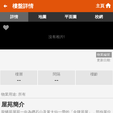
樓盤詳情
主頁
詳情
地圖
平面圖
校網
沒有相片!
物業編號:
更新日期:
樓層
間隔
樓齡
--
--
物業用途: 所有
屋苑簡介
龍蟠苑屋苑一向為鑽石山及黃大仙一帶的「金牌居屋」，部份單位