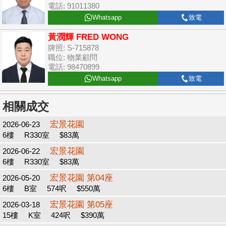
電話: 91011380
Whatsapp
致電
黃潤輝 FRED WONG
牌照: S-715878
職位: 物業顧問
電話: 98470899
Whatsapp
致電
相關成交
宏景花園
2026-06-23
6樓
R330室
$83萬
宏景花園
2026-06-22
6樓
R330室
$83萬
宏景花園 第04座
2026-05-20
6樓
B室
574呎
$550萬
宏景花園 第05座
2026-03-18
15樓
K室
424呎
$390萬