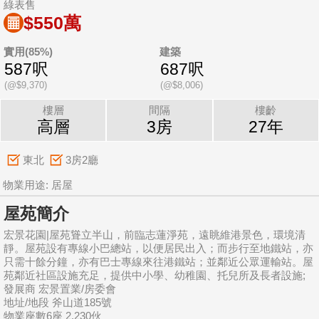
綠表售
$550萬
實用(85%)
建築
587呎
687呎
(@$9,370)
(@$8,006)
樓層
間隔
樓齡
高層
3房
27年
東北
3房2廳
物業用途: 居屋
屋苑簡介
宏景花園|屋苑聳立半山，前臨志蓮淨苑，遠眺維港景色，環境清
靜。屋苑設有專線小巴總站，以便居民出入；而步行至地鐵站，亦
只需十餘分鐘，亦有巴士專線來往港鐵站；並鄰近公眾運輸站。屋
苑鄰近社區設施充足，提供中小學、幼稚園、托兒所及長者設施;
發展商 宏景置業/房委會
地址/地段 斧山道185號
物業座數6座 2,230伙