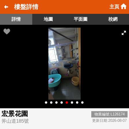
樓盤詳情
主頁
詳情
地圖
平面圖
校網
宏景花園
物業編號:L126174
斧山道185號
更新日期:2026-08-07