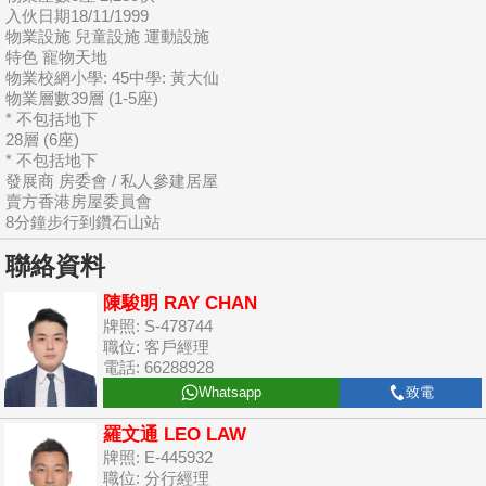
入伙日期18/11/1999
物業設施 兒童設施 運動設施
特色 寵物天地
物業校網小學: 45中學: 黃大仙
物業層數39層 (1-5座)
* 不包括地下
28層 (6座)
* 不包括地下
發展商 房委會 / 私人參建居屋
賣方香港房屋委員會
8分鐘步行到鑽石山站
聯絡資料
陳駿明 RAY CHAN
牌照: S-478744
職位: 客戶經理
電話: 66288928
Whatsapp
致電
羅文通 LEO LAW
牌照: E-445932
職位: 分行經理