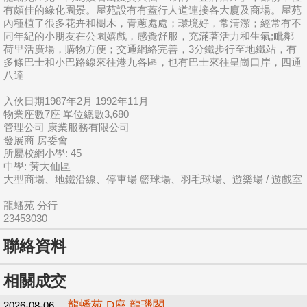
有頗佳的綠化園景。屋苑設有有蓋行人道連接各大廈及商場。屋苑
內種植了很多花卉和樹木，青蔥處處；環境好，常清潔；經常有不
同年紀的小朋友在公園嬉戲，感覺舒服，充滿著活力和生氣;毗鄰
荷里活廣場，購物方便；交通網絡完善，3分鐵步行至地鐵站，有
多條巴士和小巴路線來往港九各區，也有巴士來往皇崗口岸，四通
八達
入伙日期1987年2月 1992年11月
物業座數7座 單位總數3,680
管理公司 康業服務有限公司
發展商 房委會
所屬校網小學: 45
中學: 黃大仙區
大型商場、地鐵沿線、停車場 籃球場、羽毛球場、遊樂場 / 遊戲室
龍蟠苑 分行
23453030
聯絡資料
相關成交
龍蟠苑 D座 龍璣閣
2026-08-06