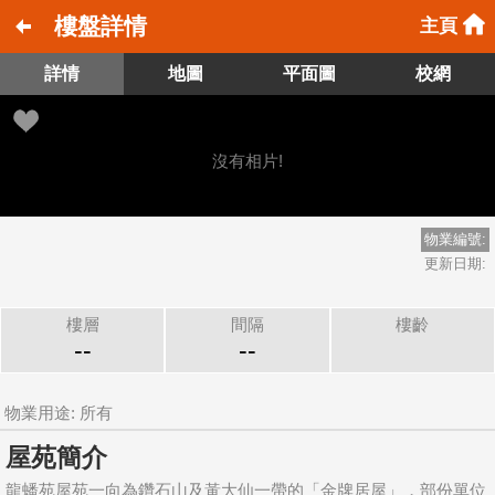
樓盤詳情
主頁
詳情
地圖
平面圖
校網
沒有相片!
物業編號:
更新日期:
樓層
間隔
樓齡
--
--
物業用途: 所有
屋苑簡介
龍蟠苑屋苑一向為鑽石山及黃大仙一帶的「金牌居屋」，部份單位