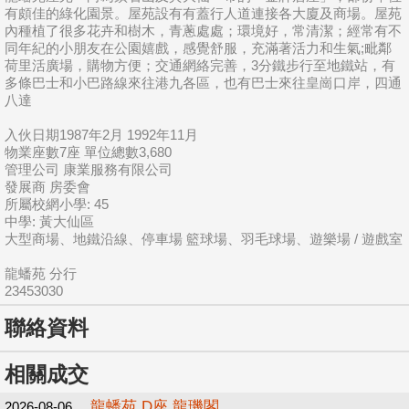
有頗佳的綠化園景。屋苑設有有蓋行人道連接各大廈及商場。屋苑
內種植了很多花卉和樹木，青蔥處處；環境好，常清潔；經常有不
同年紀的小朋友在公園嬉戲，感覺舒服，充滿著活力和生氣;毗鄰
荷里活廣場，購物方便；交通網絡完善，3分鐵步行至地鐵站，有
多條巴士和小巴路線來往港九各區，也有巴士來往皇崗口岸，四通
八達
入伙日期1987年2月 1992年11月
物業座數7座 單位總數3,680
管理公司 康業服務有限公司
發展商 房委會
所屬校網小學: 45
中學: 黃大仙區
大型商場、地鐵沿線、停車場 籃球場、羽毛球場、遊樂場 / 遊戲室
龍蟠苑 分行
23453030
聯絡資料
相關成交
龍蟠苑 D座 龍璣閣
2026-08-06