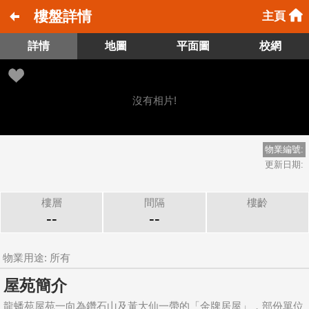
樓盤詳情
主頁
詳情
地圖
平面圖
校網
沒有相片!
物業編號:
更新日期:
樓層
間隔
樓齡
--
--
物業用途: 所有
屋苑簡介
龍蟠苑屋苑一向為鑽石山及黃大仙一帶的「金牌居屋」，部份單位