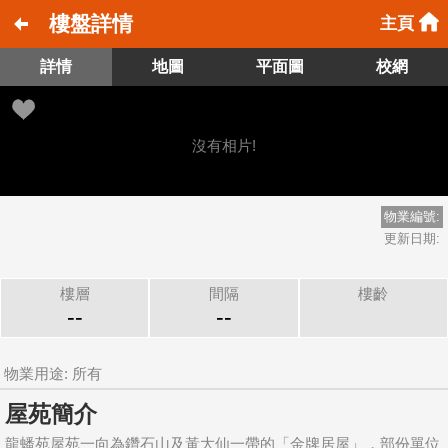
樓盤詳情
主頁
詳情
地圖
平面圖
校網
沒有相片!
物業編號:
更新日期:
樓層
間隔
樓齡
--
--
物業用途: 所有
屋苑簡介
龍蟠苑屋苑一向為鑽石山及黃大仙一帶的「金牌居屋」，部份單位