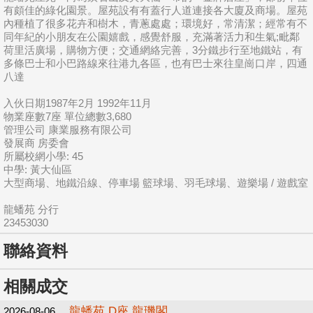
有頗佳的綠化園景。屋苑設有有蓋行人道連接各大廈及商場。屋苑
內種植了很多花卉和樹木，青蔥處處；環境好，常清潔；經常有不
同年紀的小朋友在公園嬉戲，感覺舒服，充滿著活力和生氣;毗鄰
荷里活廣場，購物方便；交通網絡完善，3分鐵步行至地鐵站，有
多條巴士和小巴路線來往港九各區，也有巴士來往皇崗口岸，四通
八達
入伙日期1987年2月 1992年11月
物業座數7座 單位總數3,680
管理公司 康業服務有限公司
發展商 房委會
所屬校網小學: 45
中學: 黃大仙區
大型商場、地鐵沿線、停車場 籃球場、羽毛球場、遊樂場 / 遊戲室
龍蟠苑 分行
23453030
聯絡資料
相關成交
龍蟠苑 D座 龍璣閣
2026-08-06