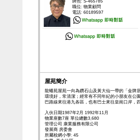
牌照: S-465785
職位: 物業顧問
電話: 60189597
屋苑簡介
龍蟠苑屋苑一向為鑽石山及黃大仙一帶的「金牌
環境好，常清潔；經常有不同年紀的小朋友在公園
巴路線來往港九各區，也有巴士來往皇崗口岸，
入伙日期1987年2月 1992年11月
物業座數7座 單位總數3,680
管理公司 康業服務有限公司
發展商 房委會
所屬校網小學: 45