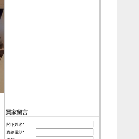
買家留言
閣下姓名*
聯絡電話*