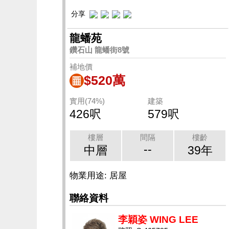
分享
龍蟠苑
鑽石山 龍蟠街8號
補地價
$520萬
實用(74%)
建築
426呎
579呎
樓層
間隔
樓齡
--
中層
39年
物業用途: 居屋
聯絡資料
李穎姿 WING LEE