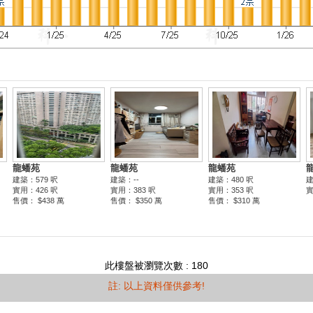
此樓盤被瀏覽次數 : 180
註: 以上資料僅供參考!