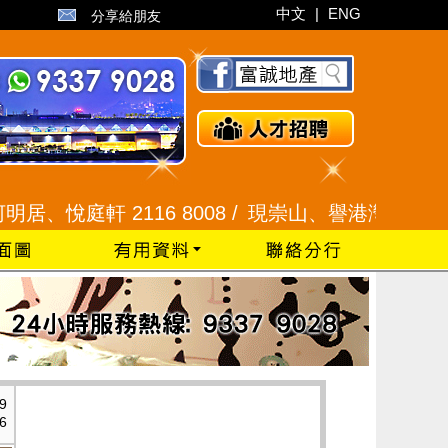
中文
|
ENG
分享給朋友
 2116 8008 /
現崇山、譽港灣 2345 9926 /
藍
9
6