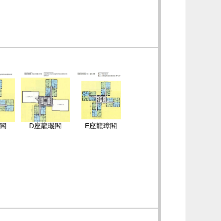
閣
D座龍璣閣
E座龍璋閣