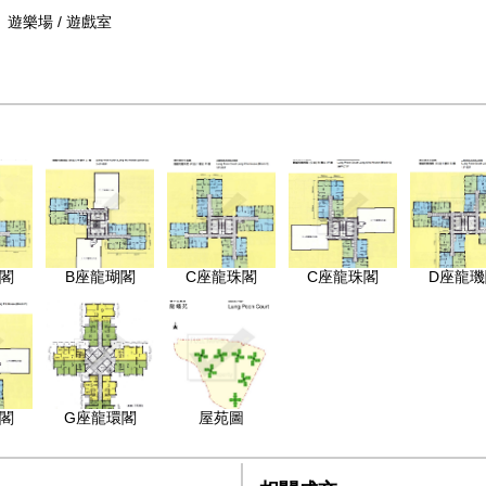
遊樂場 / 遊戲室
閣
B座龍瑚閣
C座龍珠閣
C座龍珠閣
D座龍璣
閣
G座龍環閣
屋苑圖