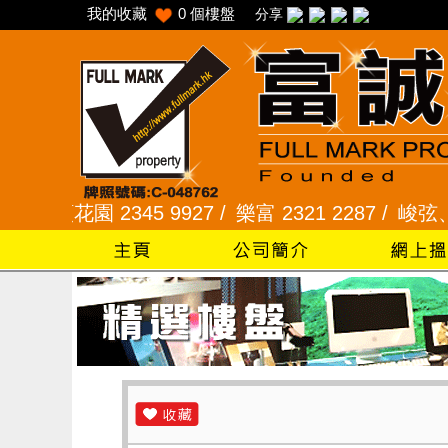
我的收藏
0
個樓盤
分享
園 2345 9927 /
樂富 2321 2287 /
峻弦、曉暉花園 2