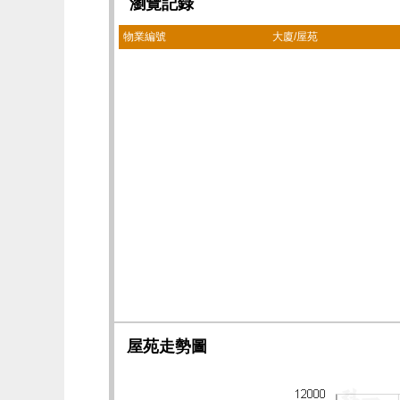
瀏覽記錄
物業編號
大廈/屋苑
屋苑走勢圖