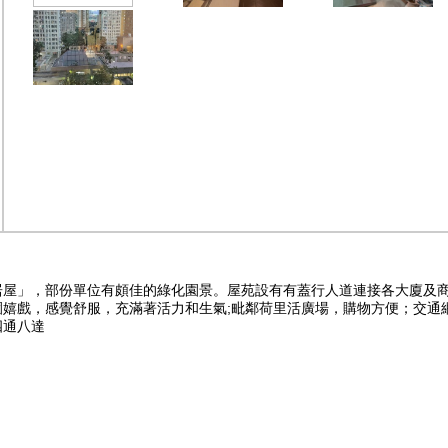
居屋」，部份單位有頗佳的綠化園景。屋苑設有有蓋行人道連接各大廈及
嬉戲，感覺舒服，充滿著活力和生氣;毗鄰荷里活廣場，購物方便；交通
四通八達