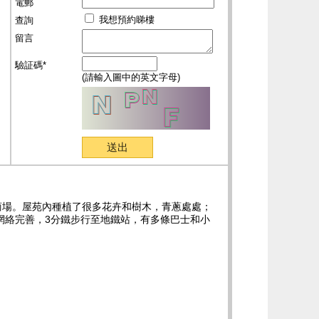
電郵
我想預約睇樓
查詢
留言
驗証碼*
(請輸入圖中的英文字母)
商場。屋苑內種植了很多花卉和樹木，青蔥處處；
網絡完善，3分鐵步行至地鐵站，有多條巴士和小