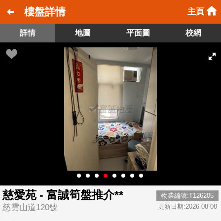
樓盤詳情
主頁
詳情
地圖
平面圖
校網
慈愛苑 - 富誠筍盤推介**
物業編號:T126205
慈雲山道120號
更新日期:2026-08-08