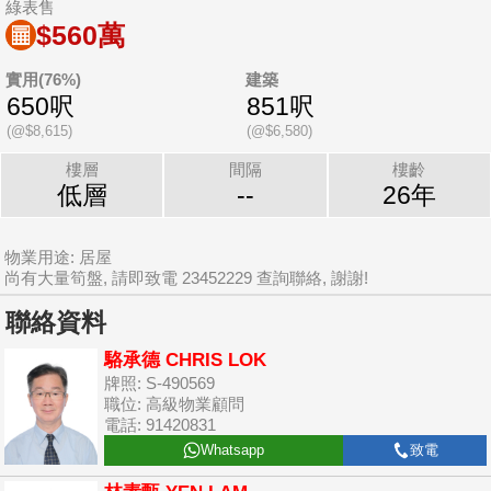
綠表售
$560萬
實用(76%)
建築
650呎
851呎
(@$8,615)
(@$6,580)
樓層
間隔
樓齡
低層
--
26年
物業用途: 居屋
尚有大量筍盤, 請即致電 23452229 查詢聯絡, 謝謝!
聯絡資料
駱承德 CHRIS LOK
牌照: S-490569
職位: 高級物業顧問
電話: 91420831
Whatsapp
致電