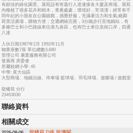
有頗佳的綠化園景。屋苑設有有蓋行人道連接各大廈及商場。屋苑
內種植了很多花卉和樹木，青蔥處處；環境好，常清潔；經常有不
同年紀的小朋友在公園嬉戲，感覺舒服，充滿著活力和生氣;毗鄰
荷里活廣場，購物方便；交通網絡完善，3分鐵步行至地鐵站，有
多條巴士和小巴路線來往港九各區，也有巴士來往皇崗口岸，四通
八達
入伙日期1987年2月 1992年11月
物業座數7座 單位總數3,680
管理公司 康業服務有限公司
發展商 房委會
所屬校網小學: 45
中學: 黃大仙區
大型商場、地鐵沿線、停車場 籃球場、羽毛球場、遊樂場 / 遊戲室
龍蟠苑 分行
23453030
聯絡資料
相關成交
龍蟠苑 D座 龍璣閣
2026-08-06