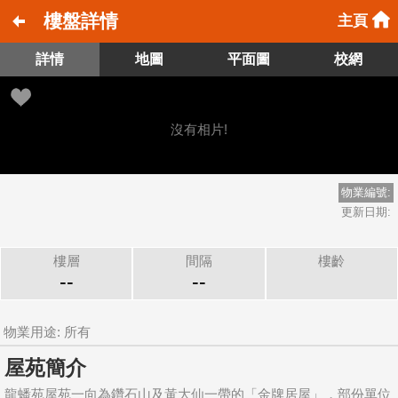
樓盤詳情
主頁
詳情
地圖
平面圖
校網
沒有相片!
物業編號:
更新日期:
樓層
間隔
樓齡
--
--
物業用途: 所有
屋苑簡介
龍蟠苑屋苑一向為鑽石山及黃大仙一帶的「金牌居屋」，部份單位