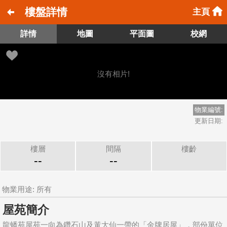
樓盤詳情
主頁
詳情
地圖
平面圖
校網
沒有相片!
物業編號:
更新日期:
樓層
間隔
樓齡
--
--
物業用途: 所有
屋苑簡介
龍蟠苑屋苑一向為鑽石山及黃大仙一帶的「金牌居屋」，部份單位