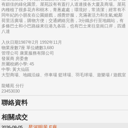
有頗佳的綠化園景。屋苑設有有蓋行人道連接各大廈及商場。屋苑
內種植了很多花卉和樹木，青蔥處處；環境好，常清潔；經常有不
同年紀的小朋友在公園嬉戲，感覺舒服，充滿著活力和生氣;毗鄰
荷里活廣場，購物方便；交通網絡完善，3分鐵步行至地鐵站，有
多條巴士和小巴路線來往港九各區，也有巴士來往皇崗口岸，四通
八達
入伙日期1987年2月 1992年11月
物業座數7座 單位總數3,680
管理公司 康業服務有限公司
發展商 房委會
所屬校網小學: 45
中學: 黃大仙區
大型商場、地鐵沿線、停車場 籃球場、羽毛球場、遊樂場 / 遊戲室
龍蟠苑 分行
23453030
聯絡資料
相關成交
星河明居 E座
2026-08-05