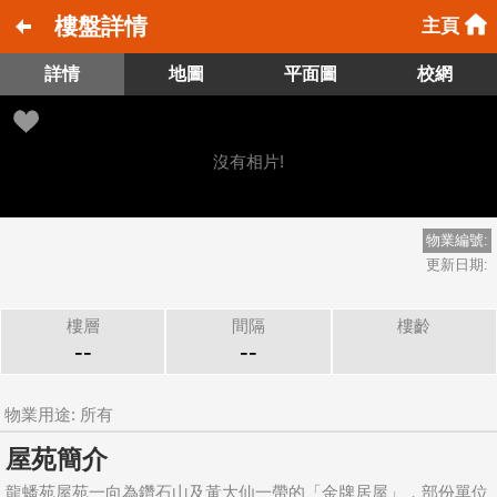
樓盤詳情
主頁
詳情
地圖
平面圖
校網
沒有相片!
物業編號:
更新日期:
樓層
間隔
樓齡
--
--
物業用途: 所有
屋苑簡介
龍蟠苑屋苑一向為鑽石山及黃大仙一帶的「金牌居屋」，部份單位