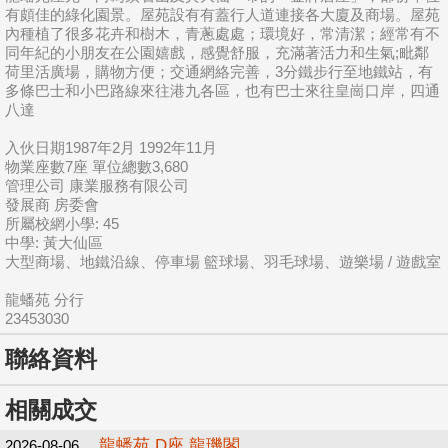
有頗佳的綠化園景。屋苑設有有蓋行人道連接各大廈及商場。屋苑
內種植了很多花卉和樹木，青蔥處處；環境好，常清潔；經常有不
同年紀的小朋友在公園嬉戲，感覺舒服，充滿著活力和生氣;毗鄰
荷里活廣場，購物方便；交通網絡完善，3分鐵步行至地鐵站，有
多條巴士和小巴路線來往港九各區，也有巴士來往皇崗口岸，四通
八達
入伙日期1987年2月 1992年11月
物業座數7座 單位總數3,680
管理公司 康業服務有限公司
發展商 房委會
所屬校網小學: 45
中學: 黃大仙區
大型商場、地鐵沿線、停車場 籃球場、羽毛球場、遊樂場 / 遊戲室
龍蟠苑 分行
23453030
聯絡資料
相關成交
龍蟠苑 D座 龍璣閣
2026-08-06