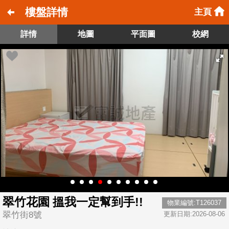
樓盤詳情
主頁
詳情
地圖
平面圖
校網
翠竹花園 搵我一定幫到手!!
物業編號:T126037
翠竹街8號
更新日期:2026-08-06