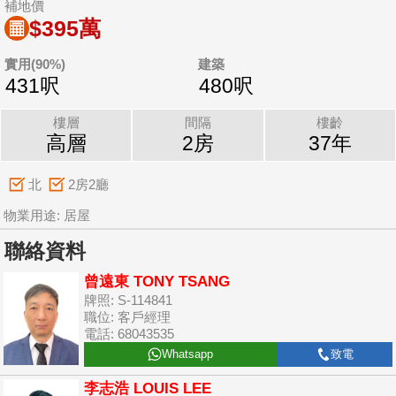
補地價
$395萬
實用(90%)
建築
431呎
480呎
樓層
間隔
樓齡
高層
2房
37年
北
2房2廳
物業用途: 居屋
聯絡資料
曾遠東 TONY TSANG
牌照: S-114841
職位: 客戶經理
電話: 68043535
Whatsapp
致電
李志浩 LOUIS LEE