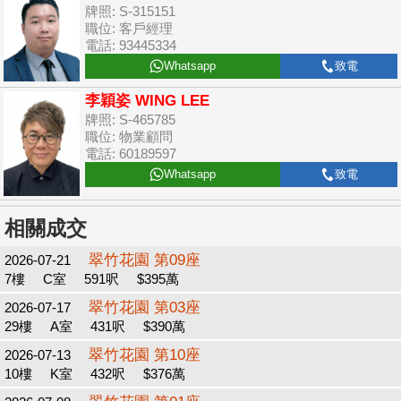
牌照: S-315151
職位: 客戶經理
電話: 93445334
Whatsapp
致電
李穎姿 WING LEE
牌照: S-465785
職位: 物業顧問
電話: 60189597
Whatsapp
致電
相關成交
翠竹花園 第09座
2026-07-21
7樓
C室
591呎
$395萬
翠竹花園 第03座
2026-07-17
29樓
A室
431呎
$390萬
翠竹花園 第10座
2026-07-13
10樓
K室
432呎
$376萬