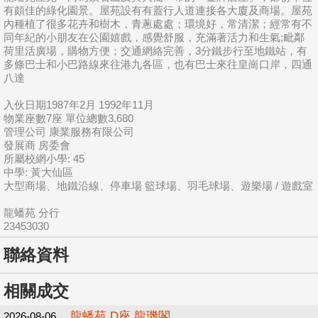
有頗佳的綠化園景。屋苑設有有蓋行人道連接各大廈及商場。屋苑
內種植了很多花卉和樹木，青蔥處處；環境好，常清潔；經常有不
同年紀的小朋友在公園嬉戲，感覺舒服，充滿著活力和生氣;毗鄰
荷里活廣場，購物方便；交通網絡完善，3分鐵步行至地鐵站，有
多條巴士和小巴路線來往港九各區，也有巴士來往皇崗口岸，四通
八達
入伙日期1987年2月 1992年11月
物業座數7座 單位總數3,680
管理公司 康業服務有限公司
發展商 房委會
所屬校網小學: 45
中學: 黃大仙區
大型商場、地鐵沿線、停車場 籃球場、羽毛球場、遊樂場 / 遊戲室
龍蟠苑 分行
23453030
聯絡資料
相關成交
龍蟠苑 D座 龍璣閣
2026-08-06