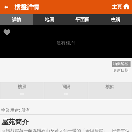
樓盤詳情
主頁
詳情
地圖
平面圖
校網
沒有相片!
物業編號:
更新日期:
樓層
間隔
樓齡
--
--
物業用途: 所有
屋苑簡介
龍蟠苑屋苑一向為鑽石山及黃大仙一帶的「金牌居屋」，部份單位