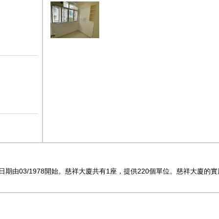
由03/1978開始。慈祥大廈共有1座，提供220個單位。慈祥大廈的實用