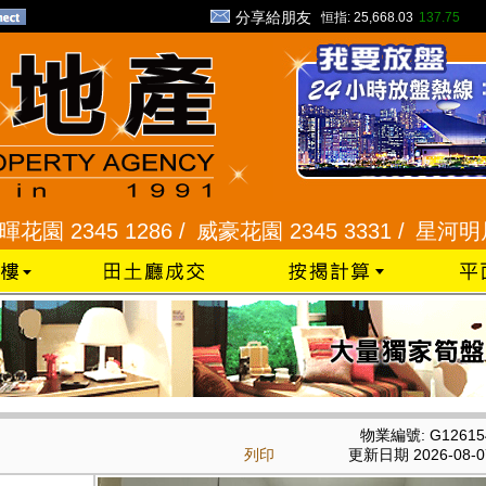
分享給朋友
恒指:
25,668.03
137.75
345 1286 /
威豪花園 2345 3331 /
星河明居、悅庭軒
物業編號: G12615
列印
更新日期 2026-08-0