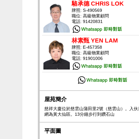
駱承德 CHRIS LOK
牌照: S-490569
職位: 高級物業顧問
電話: 91420831
林素甄 YEN LAM
牌照: E-457358
職位: 高級物業顧問
電話: 91901006
屋苑簡介
慈祥大廈位於慈雲山蒲田里2號（慈雲山）。入伙日期
網為黃大仙區。13分鐘步行到鑽石山
平面圖