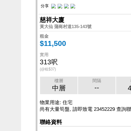
分享
慈祥大廈
黃大仙 蒲崗村道135-143號
租金
$11,500
實用
313呎
(@租$37)
樓層
間隔
--
中層
物業用途: 住宅
尚有大量筍盤, 請即致電 23452229 查詢聯
聯絡資料