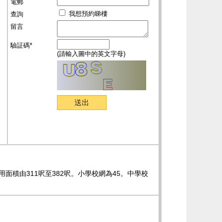
電郵
我想預約睇樓
查詢
留言
驗証碼*
(請輸入圖中的英文字母)
面積由311呎至382呎。小學校網為45。中學校