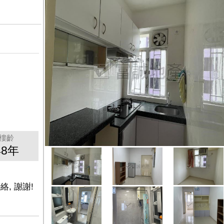
樓齡
48年
絡, 謝謝!