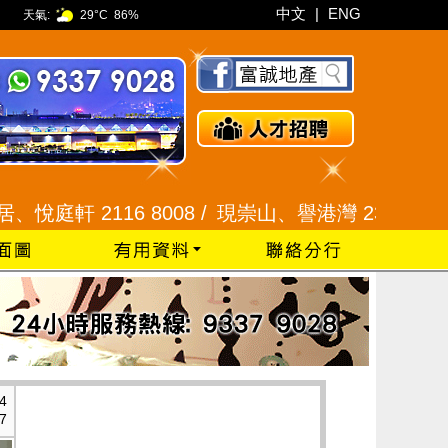
中文
|
ENG
天氣:
29°C
86%
 2116 8008 /
現崇山、譽港灣 2345 9926 /
藍田
4
7