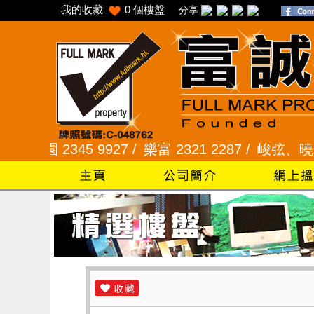
我的收藏
0
個樓盤
分享
 2345 9927 /
樂富 2321 2287 /
峻弦、曉暉花園 2