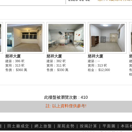
此樓盤被瀏覽次數 : 410
註: 以上資料僅供參考!
盤
|
田土廳成交
|
網上放盤
|
屋苑走勢
|
按揭計算
|
平面圖
|
本區