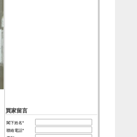
買家留言
閣下姓名*
聯絡電話*