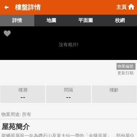
樓盤詳情
主頁
詳情
地圖
平面圖
校網
沒有相片!
物業編號:
更新日期:
樓層
間隔
樓齡
--
--
物業用途: 所有
屋苑簡介
龍蟠苑屋苑一向為鑽石山及黃大仙一帶的「金牌居屋」，部份單位