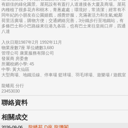
有頗佳的綠化園景。屋苑設有有蓋行人道連接各大廈及商場。屋苑
內種植了很多花卉和樹木，青蔥處處；環境好，常清潔；經常有不
同年紀的小朋友在公園嬉戲，感覺舒服，充滿著活力和生氣;毗鄰
荷里活廣場，購物方便；交通網絡完善，3分鐵步行至地鐵站，有
多條巴士和小巴路線來往港九各區，也有巴士來往皇崗口岸，四通
八達
入伙日期1987年2月 1992年11月
物業座數7座 單位總數3,680
管理公司 康業服務有限公司
發展商 房委會
所屬校網小學: 45
中學: 黃大仙區
大型商場、地鐵沿線、停車場 籃球場、羽毛球場、遊樂場 / 遊戲室
龍蟠苑 分行
23453030
聯絡資料
相關成交
龍蟠苑 D座 龍璣閣
2026-08-06