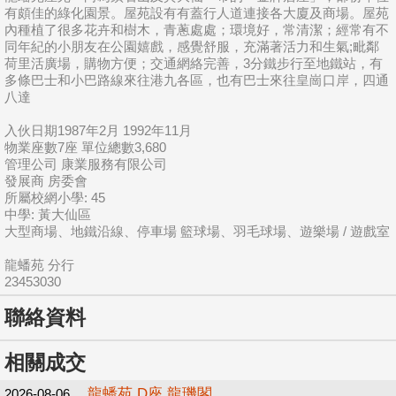
有頗佳的綠化園景。屋苑設有有蓋行人道連接各大廈及商場。屋苑
內種植了很多花卉和樹木，青蔥處處；環境好，常清潔；經常有不
同年紀的小朋友在公園嬉戲，感覺舒服，充滿著活力和生氣;毗鄰
荷里活廣場，購物方便；交通網絡完善，3分鐵步行至地鐵站，有
多條巴士和小巴路線來往港九各區，也有巴士來往皇崗口岸，四通
八達
入伙日期1987年2月 1992年11月
物業座數7座 單位總數3,680
管理公司 康業服務有限公司
發展商 房委會
所屬校網小學: 45
中學: 黃大仙區
大型商場、地鐵沿線、停車場 籃球場、羽毛球場、遊樂場 / 遊戲室
龍蟠苑 分行
23453030
聯絡資料
相關成交
龍蟠苑 D座 龍璣閣
2026-08-06