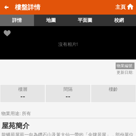
樓盤詳情
主頁
詳情
地圖
平面圖
校網
沒有相片!
物業編號:
更新日期:
樓層
間隔
樓齡
--
--
物業用途: 所有
屋苑簡介
龍蟠苑屋苑一向為鑽石山及黃大仙一帶的「金牌居屋」，部份單位