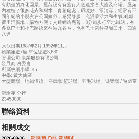
有頗佳的綠化園景。屋苑設有有蓋行人道連接各大廈及商場。屋苑
內種植了很多花卉和樹木，青蔥處處；環境好，常清潔；經常有不
同年紀的小朋友在公園嬉戲，感覺舒服，充滿著活力和生氣;毗鄰
荷里活廣場，購物方便；交通網絡完善，3分鐵步行至地鐵站，有
多條巴士和小巴路線來往港九各區，也有巴士來往皇崗口岸，四通
八達
入伙日期1987年2月 1992年11月
物業座數7座 單位總數3,680
管理公司 康業服務有限公司
發展商 房委會
所屬校網小學: 45
中學: 黃大仙區
大型商場、地鐵沿線、停車場 籃球場、羽毛球場、遊樂場 / 遊戲室
龍蟠苑 分行
23453030
聯絡資料
相關成交
龍蟠苑 D座 龍璣閣
2026-08-06