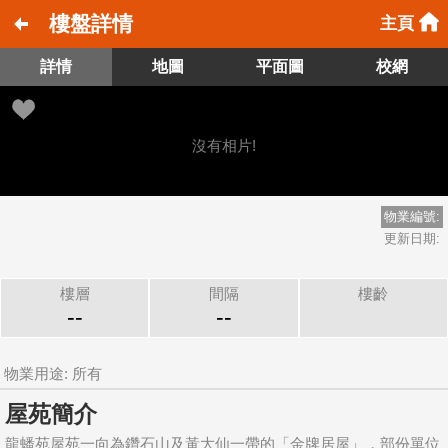
樓盤詳情
主頁
詳情
地圖
平面圖
校網
沒有相片!
物業編號:
更新日期:
樓層
間隔
樓齡
--
--
物業用途: 所有
屋苑簡介
龍蟠苑屋苑一向為鑽石山及黃大仙一帶的「金牌居屋」，部份單位