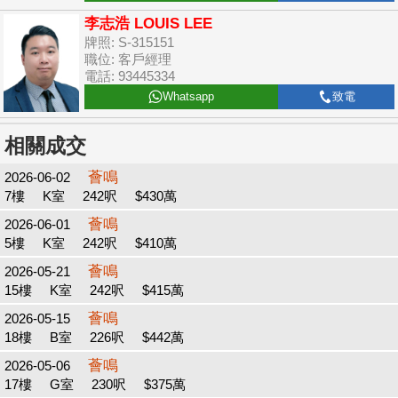
李志浩 LOUIS LEE
牌照: S-315151
職位: 客戶經理
電話: 93445334
Whatsapp
致電
相關成交
薈鳴
2026-06-02
7樓
K室
242呎
$430萬
薈鳴
2026-06-01
5樓
K室
242呎
$410萬
薈鳴
2026-05-21
15樓
K室
242呎
$415萬
薈鳴
2026-05-15
18樓
B室
226呎
$442萬
薈鳴
2026-05-06
17樓
G室
230呎
$375萬