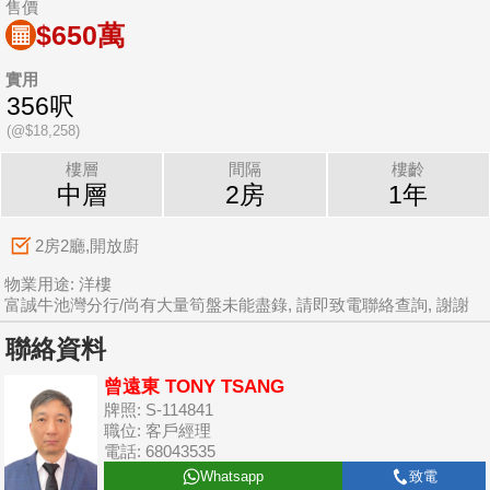
售價
$650萬
實用
356呎
(@$18,258)
樓層
間隔
樓齡
中層
2房
1年
2房2廳,開放廚
物業用途: 洋樓
富誠牛池灣分行/尚有大量筍盤未能盡錄, 請即致電聯絡查詢, 謝謝
聯絡資料
曾遠東 TONY TSANG
牌照: S-114841
職位: 客戶經理
電話: 68043535
Whatsapp
致電