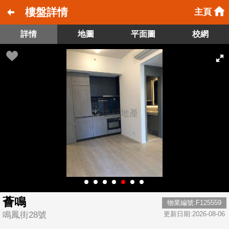
樓盤詳情
主頁
詳情
地圖
平面圖
校網
薈鳴
物業編號:F125559
鳴鳳街28號
更新日期:2026-08-06