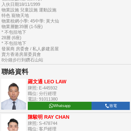
入伙日期18/11/1999
物業設施 兒童設施 運動設施
特色 寵物天地
物業校網小學: 45中學: 黃大仙
物業層數39層 (1-5座)
* 不包括地下
28層 (6座)
* 不包括地下
發展商 房委會 / 私人參建居屋
賣方香港房屋委員會
8分鐘步行到鑽石山站
聯絡資料
羅文通 LEO LAW
牌照: E-445932
職位: 分行經理
電話: 91011380
Whatsapp
致電
陳駿明 RAY CHAN
牌照: S-478744
職位: 客戶經理