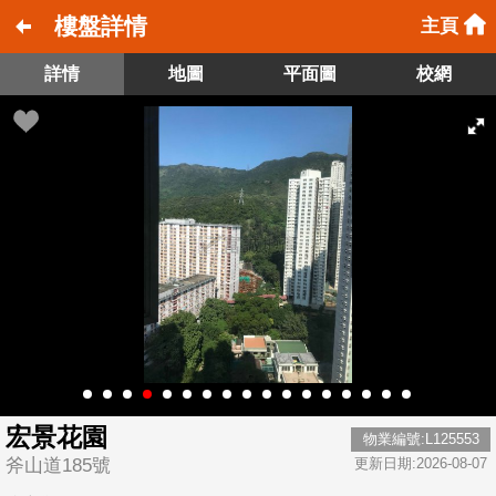
樓盤詳情
主頁
詳情
地圖
平面圖
校網
宏景花園
物業編號:L125553
斧山道185號
更新日期:2026-08-07