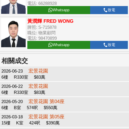
電話: 66288928
Whatsapp
致電
黃潤輝 FRED WONG
牌照: S-715878
職位: 物業顧問
電話: 98470899
Whatsapp
致電
相關成交
宏景花園
2026-06-23
6樓
R330室
$83萬
宏景花園
2026-06-22
6樓
R330室
$83萬
宏景花園 第04座
2026-05-20
6樓
B室
574呎
$550萬
宏景花園 第05座
2026-03-18
15樓
K室
424呎
$390萬