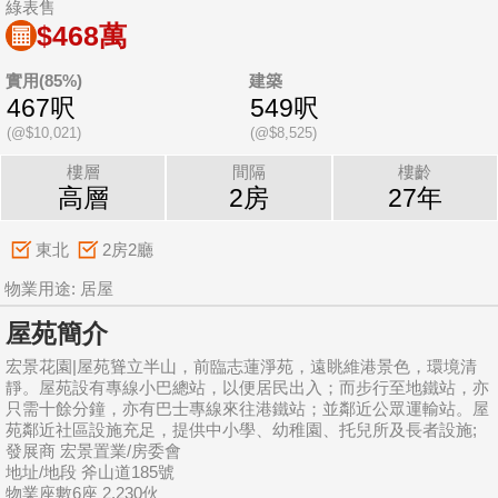
綠表售
$468萬
實用(85%)
建築
467呎
549呎
(@$10,021)
(@$8,525)
樓層
間隔
樓齡
高層
2房
27年
東北
2房2廳
物業用途: 居屋
屋苑簡介
宏景花園|屋苑聳立半山，前臨志蓮淨苑，遠眺維港景色，環境清
靜。屋苑設有專線小巴總站，以便居民出入；而步行至地鐵站，亦
只需十餘分鐘，亦有巴士專線來往港鐵站；並鄰近公眾運輸站。屋
苑鄰近社區設施充足，提供中小學、幼稚園、托兒所及長者設施;
發展商 宏景置業/房委會
地址/地段 斧山道185號
物業座數6座 2,230伙