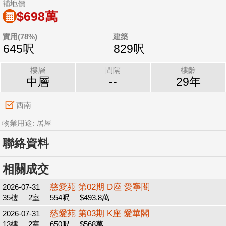
補地價
$698萬
實用(78%)
建築
645呎
829呎
樓層
間隔
樓齡
中層
--
29年
西南
物業用途: 居屋
聯絡資料
相關成交
慈愛苑 第02期 D座 愛寧閣
2026-07-31
35樓
2室
554呎
$493.8萬
慈愛苑 第03期 K座 愛華閣
2026-07-31
13樓
2室
650呎
$568萬