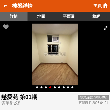
樓盤詳情
主頁
詳情
地圖
平面圖
校網
慈愛苑 第01期
物業編號:G085492
雲華街2號
更新日期:2026-04-01