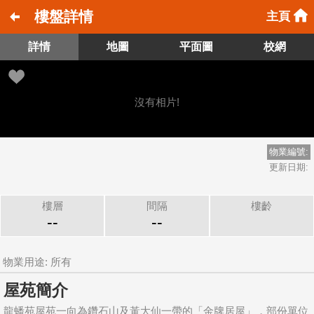
樓盤詳情
主頁
詳情
地圖
平面圖
校網
沒有相片!
物業編號:
更新日期:
樓層
間隔
樓齡
--
--
物業用途: 所有
屋苑簡介
龍蟠苑屋苑一向為鑽石山及黃大仙一帶的「金牌居屋」，部份單位