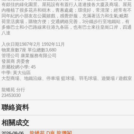
有頗佳的綠化園景。屋苑設有有蓋行人道連接各大廈及商場。屋苑
內種植了很多花卉和樹木，青蔥處處；環境好，常清潔；經常有不
同年紀的小朋友在公園嬉戲，感覺舒服，充滿著活力和生氣;毗鄰
荷里活廣場，購物方便；交通網絡完善，3分鐵步行至地鐵站，有
多條巴士和小巴路線來往港九各區，也有巴士來往皇崗口岸，四通
八達
入伙日期1987年2月 1992年11月
物業座數7座 單位總數3,680
管理公司 康業服務有限公司
發展商 房委會
所屬校網小學: 45
中學: 黃大仙區
大型商場、地鐵沿線、停車場 籃球場、羽毛球場、遊樂場 / 遊戲室
龍蟠苑 分行
23453030
聯絡資料
相關成交
龍蟠苑 D座 龍璣閣
2026-08-06