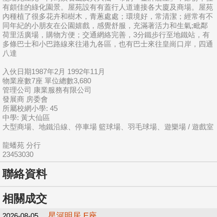
有頗佳的綠化園景。屋苑設有有蓋行人道連接各大廈及商場。屋苑
內種植了很多花卉和樹木，青蔥處處；環境好，常清潔；經常有不
同年紀的小朋友在公園嬉戲，感覺舒服，充滿著活力和生氣;毗鄰
荷里活廣場，購物方便；交通網絡完善，3分鐵步行至地鐵站，有
多條巴士和小巴路線來往港九各區，也有巴士來往皇崗口岸，四通
八達
入伙日期1987年2月 1992年11月
物業座數7座 單位總數3,680
管理公司 康業服務有限公司
發展商 房委會
所屬校網小學: 45
中學: 黃大仙區
大型商場、地鐵沿線、停車場 籃球場、羽毛球場、遊樂場 / 遊戲室
龍蟠苑 分行
23453030
聯絡資料
相關成交
星河明居 E座
2026-08-05