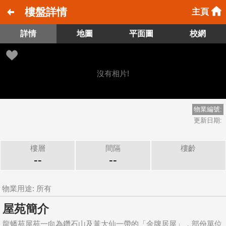
樓盤詳情
主頁
詳情
地圖
平面圖
校網
沒有相片!
物業編號:
更新日期:
樓層
間隔
樓齡
--
--
物業用途: 所有
屋苑簡介
龍蟠苑屋苑一向為鑽石山及黃大仙一帶的「金牌居屋」，部份單位