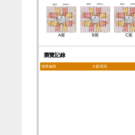
A座
B座
C座
瀏覽記錄
物業編號
大廈/屋苑