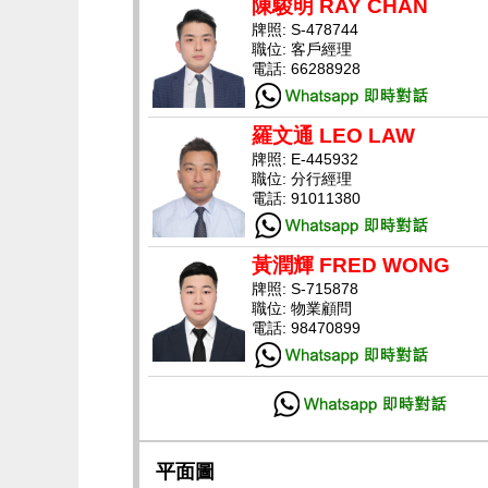
陳駿明 RAY CHAN
牌照: S-478744
職位: 客戶經理
電話: 66288928
羅文通 LEO LAW
牌照: E-445932
職位: 分行經理
電話: 91011380
黃潤輝 FRED WONG
牌照: S-715878
職位: 物業顧問
電話: 98470899
平面圖