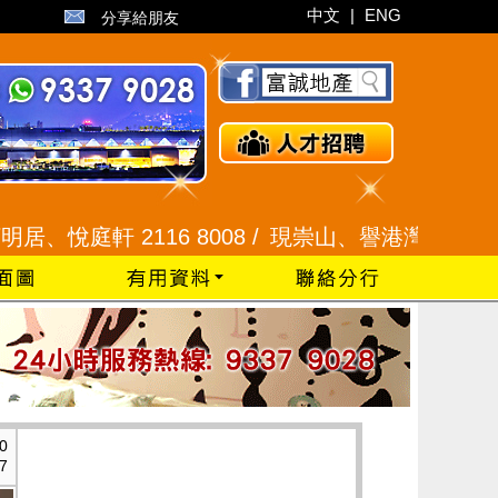
中文
|
ENG
分享給朋友
軒 2116 8008 /
現崇山、譽港灣 2345 9926 /
0
7