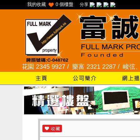
我的收藏
0
個樓盤
分享
花園 2345 9927 /
樂富 2321 2287 /
峻弦、曉暉花園 