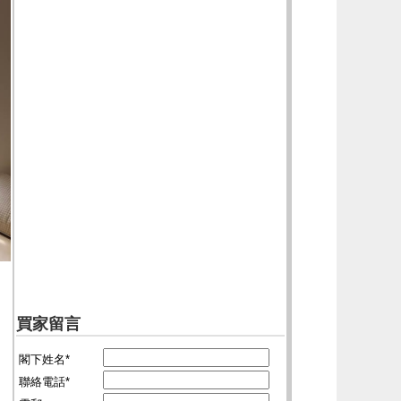
買家留言
閣下姓名*
聯絡電話*