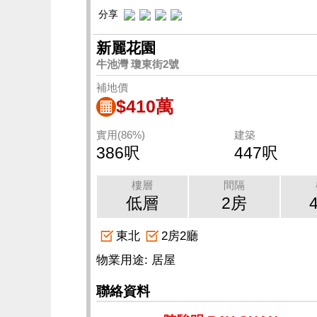
分享
新麗花園
牛池灣 瓊東街2號
補地價
$410萬
實用(86%)
建築
386呎
447呎
樓層
間隔
低層
2房
東北
2房2廳
物業用途: 居屋
聯絡資料