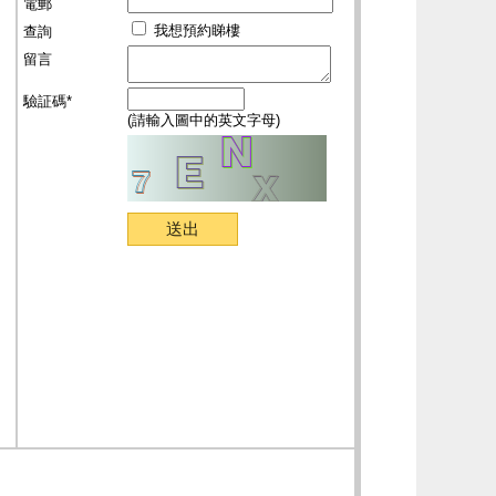
電郵
我想預約睇樓
查詢
留言
驗証碼*
(請輸入圖中的英文字母)