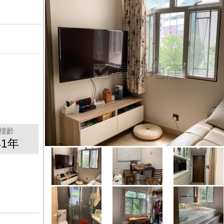
樓齡
41年