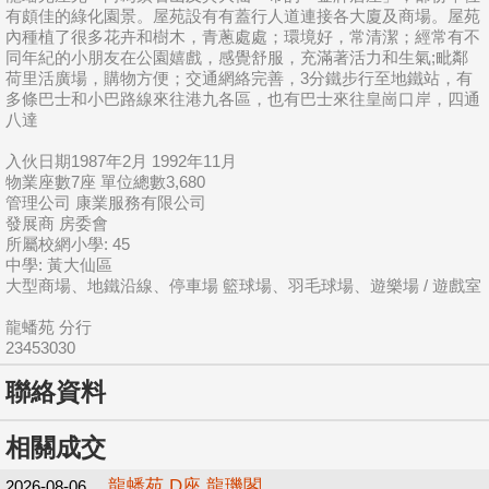
有頗佳的綠化園景。屋苑設有有蓋行人道連接各大廈及商場。屋苑
內種植了很多花卉和樹木，青蔥處處；環境好，常清潔；經常有不
同年紀的小朋友在公園嬉戲，感覺舒服，充滿著活力和生氣;毗鄰
荷里活廣場，購物方便；交通網絡完善，3分鐵步行至地鐵站，有
多條巴士和小巴路線來往港九各區，也有巴士來往皇崗口岸，四通
八達
入伙日期1987年2月 1992年11月
物業座數7座 單位總數3,680
管理公司 康業服務有限公司
發展商 房委會
所屬校網小學: 45
中學: 黃大仙區
大型商場、地鐵沿線、停車場 籃球場、羽毛球場、遊樂場 / 遊戲室
龍蟠苑 分行
23453030
聯絡資料
相關成交
龍蟠苑 D座 龍璣閣
2026-08-06