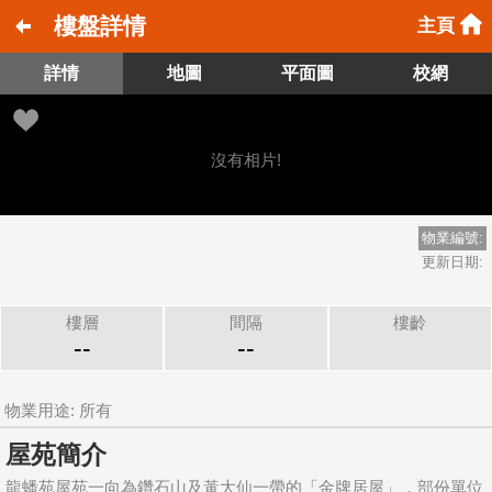
樓盤詳情
主頁
詳情
地圖
平面圖
校網
沒有相片!
物業編號:
更新日期:
樓層
間隔
樓齡
--
--
物業用途: 所有
屋苑簡介
龍蟠苑屋苑一向為鑽石山及黃大仙一帶的「金牌居屋」，部份單位