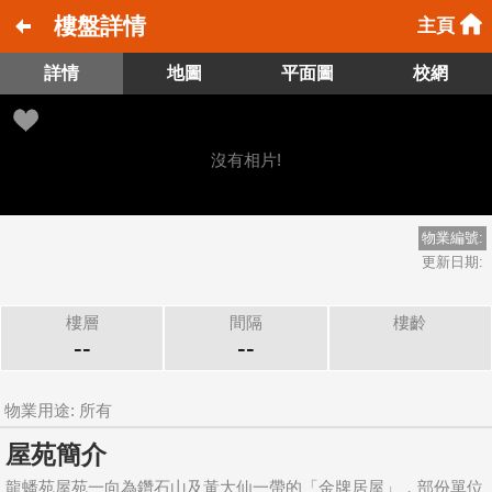
樓盤詳情
主頁
詳情
地圖
平面圖
校網
沒有相片!
物業編號:
更新日期:
樓層
間隔
樓齡
--
--
物業用途: 所有
屋苑簡介
龍蟠苑屋苑一向為鑽石山及黃大仙一帶的「金牌居屋」，部份單位