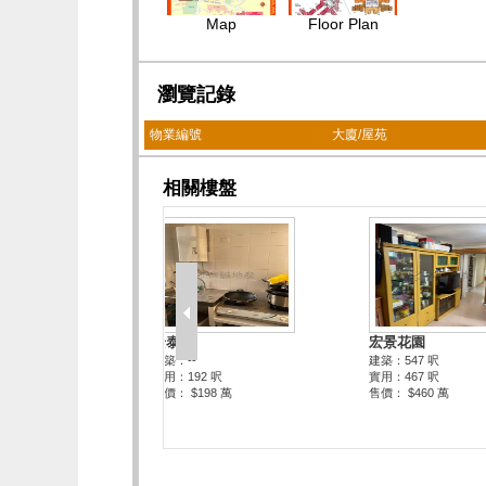
Map
Floor Plan
瀏覽記錄
物業編號
大廈/屋苑