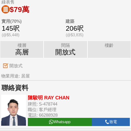
綠表售
$79萬
實用(70%)
建築
145呎
206呎
(@$5,448)
(@$3,835)
樓層
間隔
樓齡
高層
開放式
開放式
物業用途: 居屋
聯絡資料
陳駿明 RAY CHAN
牌照: S-478744
職位: 客戶經理
電話: 66288928
Whatsapp
致電