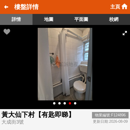
樓盤詳情
主頁
詳情
地圖
平面圖
校網
黃大仙下村【有匙即睇】
物業編號:F124896
大成街3號
更新日期:2026-08-09