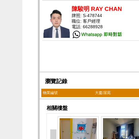
陳駿明 RAY CHAN
牌照: S-478744
職位: 客戶經理
電話: 66288928
瀏覽記錄
物業編號
大廈/屋苑