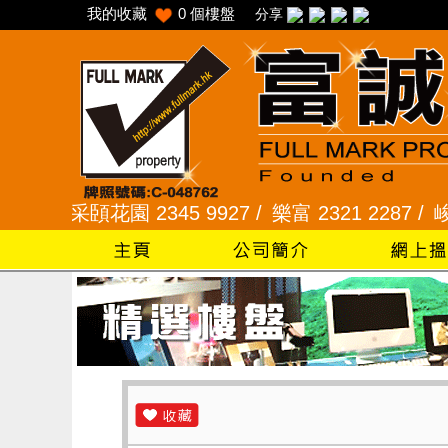
我的收藏
0
個樓盤
分享
 /
采頣花園 2345 9927 /
樂富 2321 2287 /
峻弦、