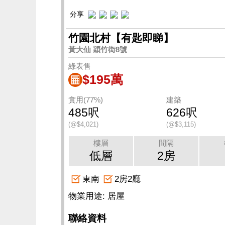
分享
竹園北村【有匙即睇】
黃大仙 穎竹街8號
綠表售
$195萬
實用(77%)
建築
485呎
626呎
(@$4,021)
(@$3,115)
樓層
間隔
低層
2房
東南
2房2廳
物業用途: 居屋
聯絡資料