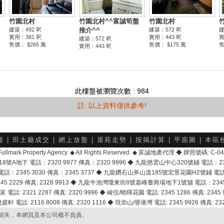
此樓盤被瀏覽次數 : 984
註: 以上資料僅供參考!
盤
|
田土廳成交
|
網上放盤
|
屋苑走勢
|
按揭計算
|
平面圖
|
本區
6 Fullmark Property Agency. ◆ All Rights Reserved. ◆ 富誠地產代理 ◆ 牌照號碼: C
地下 電話：2320 9977 傳真：2320 9996 ◆ 九龍慈雲山中心320號鋪 電話：2328 
2345 3030 傳真：2345 3737 ◆ 九龍鑽石山斧山道185號宏景花園H2號鋪 電話：25
2229 傳真: 2328 9913 ◆ 九龍牛池灣瓊東街8號嘉峰臺商場地下1號舖 電話：2345 168
富 電話: 2321 2287 傳真: 2320 9996 ◆ 峻弦/曉暉花園 電話: 2345 1286 傳真: 2345 9
軒 電話: 2116 8008 傳真: 2320 1116 ◆ 現崇山/譽港灣 電話: 2345 9926 傳真: 2328
損失，本網頁及本公司概不負責。