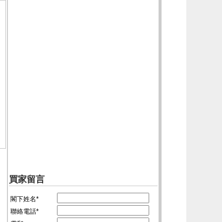
買家留言
閣下姓名*
聯絡電話*