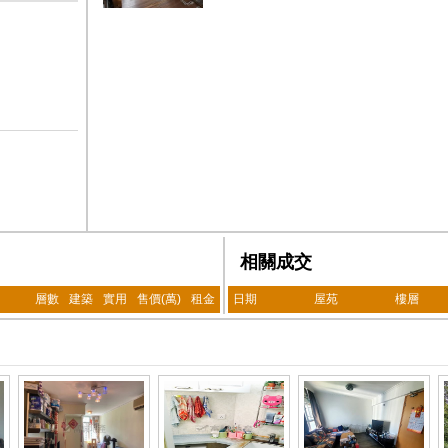
相關成交
層數
建築
實用
售價(萬)
租金
日期
屋苑
樓層