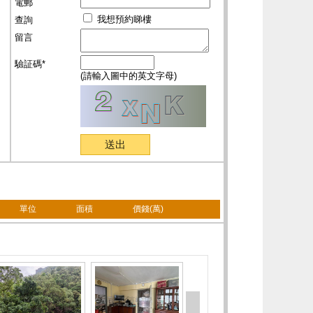
電郵
我想預約睇樓
查詢
留言
驗証碼*
(請輸入圖中的英文字母)
單位
面積
價錢(萬)