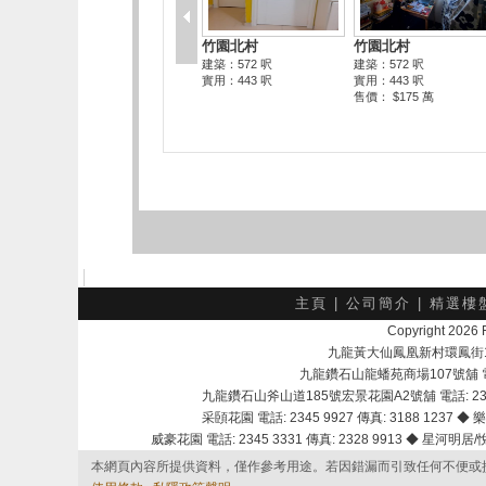
主頁
|
公司簡介
|
精選樓
Copyright 202
九龍黃大仙鳳凰新村環鳳街18號A
九龍鑽石山龍蟠苑商場107號舖 電話：
九龍鑽石山斧山道185號宏景花園A2號舖 電話: 2345 
采頣花園 電話: 2345 9927 傳真: 3188 1237 ◆ 樂
威豪花園 電話: 2345 3331 傳真: 2328 9913 ◆ 星河明居/悅庭
本網頁內容所提供資料，僅作參考用途。若因錯漏而引致任何不便或