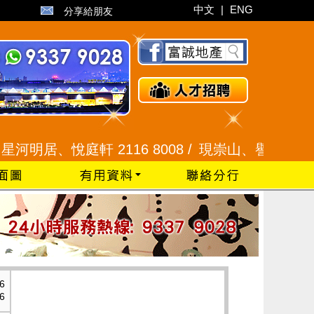
中文
|
ENG
分享給朋友
明居、悅庭軒 2116 8008 /
現崇山、譽港灣 2345 9
6
6