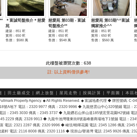
此樓盤被瀏覽次數 : 638
註: 以上資料僅供參考!
盤
|
田土廳成交
|
網上放盤
|
屋苑走勢
|
按揭計算
|
平面圖
|
本區
6 Fullmark Property Agency. ◆ All Rights Reserved. ◆ 富誠地產代理 ◆ 牌照號碼: C
地下 電話：2320 9977 傳真：2320 9996 ◆ 九龍慈雲山中心320號鋪 電話：2328 
2345 3030 傳真：2345 3737 ◆ 九龍鑽石山斧山道185號宏景花園H2號鋪 電話：25
2229 傳真: 2328 9913 ◆ 九龍牛池灣瓊東街8號嘉峰臺商場地下1號舖 電話：2345 168
富 電話: 2321 2287 傳真: 2320 9996 ◆ 峻弦/曉暉花園 電話: 2345 1286 傳真: 2345 9
軒 電話: 2116 8008 傳真: 2320 1116 ◆ 現崇山/譽港灣 電話: 2345 9926 傳真: 2328