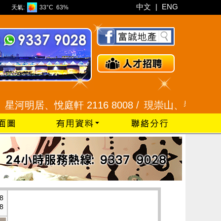
中文
|
ENG
天氣:
33°C
63%
、悅庭軒 2116 8008 /
現崇山、譽港灣 2345 992
8
8