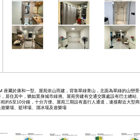
G-M 座屬於康和一型。屋苑依山而建，背靠翠綠青山，北面為翠綠的山
善，居住其中，猶如置身城市綠洲。屋苑旁建有交通交匯處設有巴士總站、
程約5至10分鐘，十分方便。屋苑三期設有蓋行人通道，連接鄰近大型
央遊樂場、籃球場、溜冰場及遊樂場