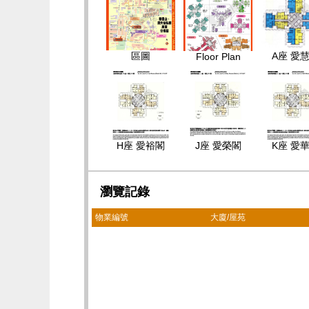
區圖
A座 愛
Floor Plan
H座 愛裕閣
J座 愛榮閣
K座 愛
瀏覽記錄
物業編號
大廈/屋苑