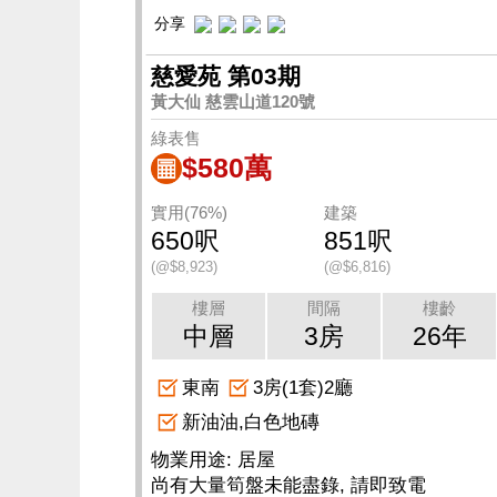
分享
慈愛苑 第03期
黃大仙 慈雲山道120號
綠表售
$580萬
實用(76%)
建築
650呎
851呎
(@$8,923)
(@$6,816)
樓層
間隔
樓齡
中層
3房
26年
東南
3房(1套)2廳
新油油,白色地磚
物業用途: 居屋
尚有大量筍盤未能盡錄, 請即致電