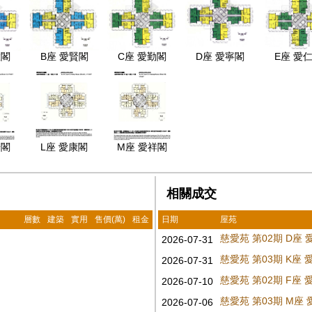
慧閣
B座 愛賢閣
C座 愛勤閣
D座 愛寧閣
E座 愛
華閣
L座 愛康閣
M座 愛祥閣
相關成交
層數
建築
實用
售價(萬)
租金
日期
屋苑
慈愛苑 第02期 D座
2026-07-31
慈愛苑 第03期 K座
2026-07-31
慈愛苑 第02期 F座
2026-07-10
慈愛苑 第03期 M座
2026-07-06