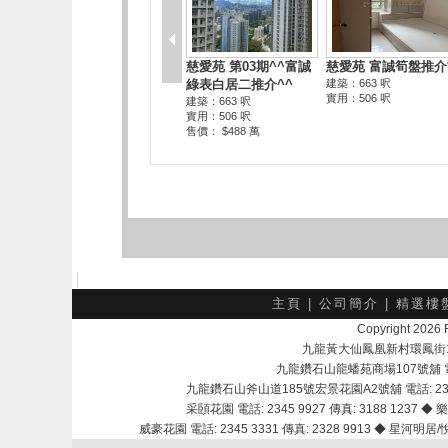
主頁
|
公司簡介
|
精選樓
Copyright 202
九龍黃大仙鳳凰新村環鳳街18號A
九龍鑽石山龍蟠苑商場107號舖 電話：
九龍鑽石山斧山道185號宏景花園A2號舖 電話: 2345 
采頣花園 電話: 2345 9927 傳真: 3188 1237 ◆ 樂
威豪花園 電話: 2345 3331 傳真: 2328 9913 ◆ 星河明居/悅庭