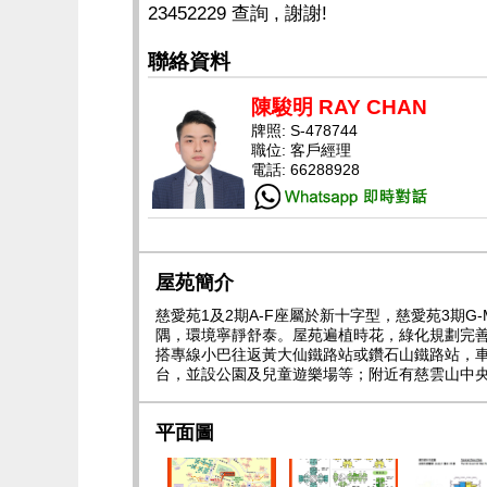
23452229 查詢 , 謝謝!
聯絡資料
陳駿明 RAY CHAN
牌照: S-478744
職位: 客戶經理
電話: 66288928
屋苑簡介
慈愛苑1及2期A-F座屬於新十字型，慈愛苑3期
隅，環境寧靜舒泰。屋苑遍植時花，綠化規劃完
搭專線小巴往返黃大仙鐵路站或鑽石山鐵路站，車
台，並設公園及兒童遊樂場等；附近有慈雲山中
平面圖