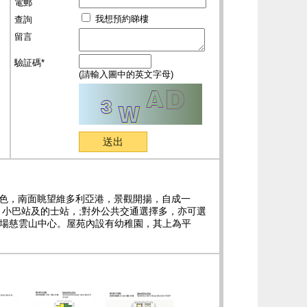
電郵
我想預約睇樓
查詢
留言
驗証碼*
(請輸入圖中的英文字母)
巒景色，南面眺望維多利亞港，景觀開揚，自成一
小巴站及的士站，;對外公共交通選擇多，亦可選
商場慈雲山中心。屋苑內設有幼稚園，其上為平