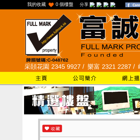
我的收藏
0
個樓盤
分享
采頣花園 2345 9927 /
樂富 2321 2287 /
峻弦、曉暉