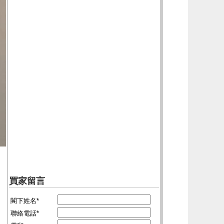
買家留言
閣下姓名*
聯絡電話*