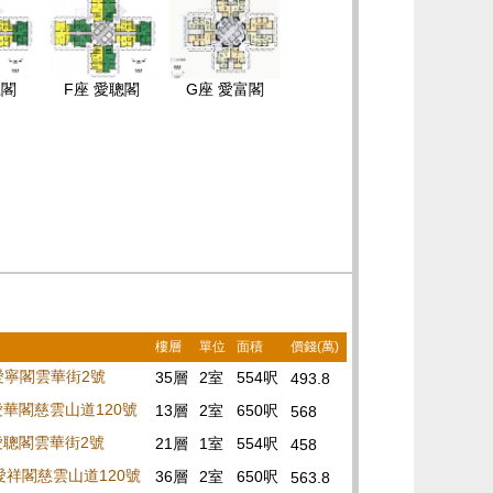
仁閣
F座 愛聰閣
G座 愛富閣
樓層
單位
面積
價錢(萬)
 愛寧閣雲華街2號
35層
2室
554呎
493.8
 愛華閣慈雲山道120號
13層
2室
650呎
568
 愛聰閣雲華街2號
21層
1室
554呎
458
 愛祥閣慈雲山道120號
36層
2室
650呎
563.8