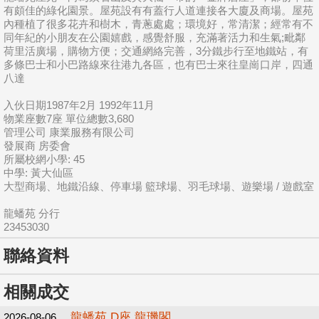
有頗佳的綠化園景。屋苑設有有蓋行人道連接各大廈及商場。屋苑
內種植了很多花卉和樹木，青蔥處處；環境好，常清潔；經常有不
同年紀的小朋友在公園嬉戲，感覺舒服，充滿著活力和生氣;毗鄰
荷里活廣場，購物方便；交通網絡完善，3分鐵步行至地鐵站，有
多條巴士和小巴路線來往港九各區，也有巴士來往皇崗口岸，四通
八達
入伙日期1987年2月 1992年11月
物業座數7座 單位總數3,680
管理公司 康業服務有限公司
發展商 房委會
所屬校網小學: 45
中學: 黃大仙區
大型商場、地鐵沿線、停車場 籃球場、羽毛球場、遊樂場 / 遊戲室
龍蟠苑 分行
23453030
聯絡資料
相關成交
龍蟠苑 D座 龍璣閣
2026-08-06