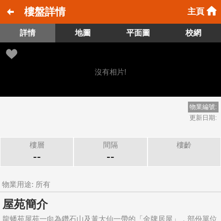
樓盤詳情
主頁
詳情
地圖
平面圖
校網
沒有相片!
物業編號:
更新日期:
樓層
間隔
樓齡
--
--
物業用途: 所有
屋苑簡介
龍蟠苑屋苑一向為鑽石山及黃大仙一帶的「金牌居屋」，部份單位