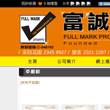
我的收藏
0
個樓盤
分享
345 /
采頣花園 2345 9927 /
樂富 2321 2287 /
峻
[所有平面圖]