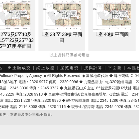
 2至3及5至10及
1座 38 至 39樓 平面
1座 40樓 平面圖
15至23及25至33
圖
5至37樓 平面圖
以上資料只供參考用途
盤
|
田土廳成交
|
網上放盤
|
屋苑走勢
|
按揭計算
|
平面圖
|
本區
6 Fullmark Property Agency. ◆ All Rights Reserved. ◆ 富誠地產代理 ◆ 牌照號碼: C
地下 電話：2320 9977 傳真：2320 9996 ◆ 九龍慈雲山中心320號鋪 電話：2328 
2345 3030 傳真：2345 3737 ◆ 九龍鑽石山斧山道185號宏景花園H2號鋪 電話：25
2229 傳真: 2328 9913 ◆ 九龍牛池灣瓊東街8號嘉峰臺商場地下1號舖 電話：2345 168
富 電話: 2321 2287 傳真: 2320 9996 ◆ 峻弦/曉暉花園 電話: 2345 1286 傳真: 2345 9
軒 電話: 2116 8008 傳真: 2320 1116 ◆ 現崇山/譽港灣 電話: 2345 9926 傳真: 2328
損失，本網頁及本公司概不負責。