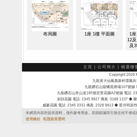
布局圖
1座 1樓 平面圖
1座
12及
及3
主頁
|
公司簡介
|
精選樓
Copyright 202
九龍黃大仙鳳凰新村環鳳街18號A
九龍鑽石山龍蟠苑商場107號舖 電話：
九龍鑽石山斧山道185號宏景花園A2號舖 電話: 2345 
采頣花園 電話: 2345 9927 傳真: 3188 1237 ◆ 樂
威豪花園 電話: 2345 3331 傳真: 2328 9913 ◆ 星河明居/悅庭
本網頁內容所提供資料，僅作參考用途。若因錯漏而引致任何不便或
使用條款
私隱政策聲明