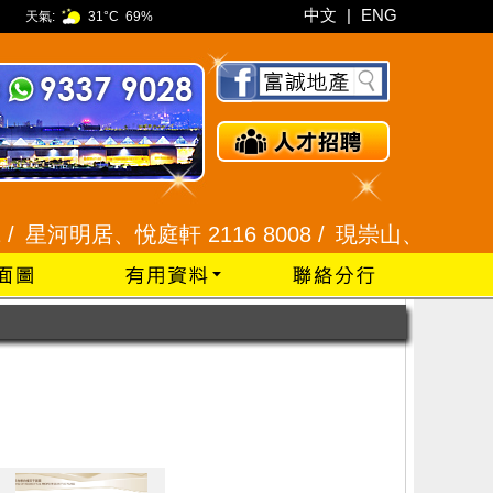
中文
|
ENG
天氣:
31°C
69%
星河明居、悅庭軒 2116 8008 /
現崇山、譽港灣 2345