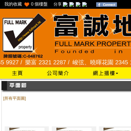
我的收藏
0
個樓盤
分享
7 /
樂富 2321 2287 /
峻弦、曉暉花園 2345 1286 
[所有平面圖]