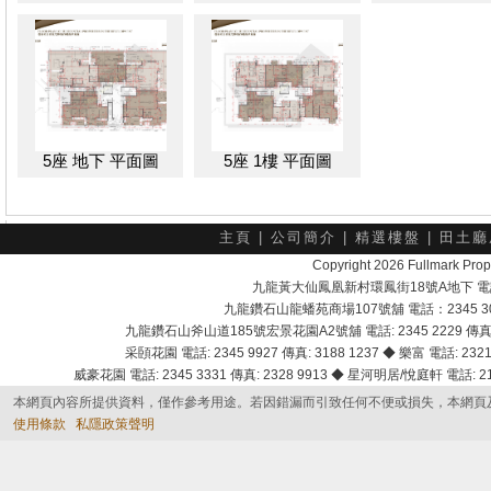
5座 地下 平面圖
5座 1樓 平面圖
主頁
|
公司簡介
|
精選樓盤
|
田土廳
Copyright 2026 Fullmark 
九龍黃大仙鳳凰新村環鳳街18號A地下 電話：232
九龍鑽石山龍蟠苑商場107號舖 電話：2345 303
九龍鑽石山斧山道185號宏景花園A2號舖 電話: 2345 2229 傳真: 
采頣花園 電話: 2345 9927 傳真: 3188 1237 ◆ 樂富 電話: 2321 
威豪花園 電話: 2345 3331 傳真: 2328 9913 ◆ 星河明居/悅庭軒 電話: 2116
本網頁內容所提供資料，僅作參考用途。若因錯漏而引致任何不便或損失，本網頁
使用條款
私隱政策聲明