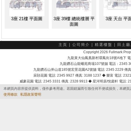
3座 21樓 平面圖
3座 39樓 總統樓層 平
3座 天台 平
面圖
主頁
|
公司簡介
|
精選樓盤
|
田土廳
Copyright 2026 Fullmark 
九龍黃大仙鳳凰新村環鳳街18號A地下 電話：232
九龍鑽石山龍蟠苑商場107號舖 電話：2345 303
九龍鑽石山斧山道185號宏景花園A2號舖 電話: 2345 2229 傳真: 
采頣花園 電話: 2345 9927 傳真: 3188 1237 ◆ 樂富 電話: 2321 
威豪花園 電話: 2345 3331 傳真: 2328 9913 ◆ 星河明居/悅庭軒 電話: 2116
本網頁內容所提供資料，僅作參考用途。若因錯漏而引致任何不便或損失，本網頁
使用條款
私隱政策聲明