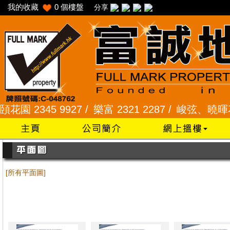
我的收藏
0
個樓盤
分享
 2345 9927 /
樂富 2321 2287 /
峻弦、曉暉花園 23
[所有平面圖]