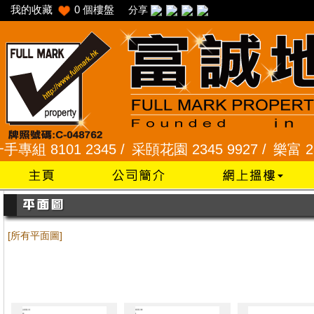
我的收藏
0
個樓盤
分享
8101 2345 /
采頣花園 2345 9927 /
樂富 2321 
[所有平面圖]