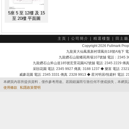
5座 5 至 12樓 及 15
至 20樓 平面圖
主頁
|
公司簡介
|
精選樓盤
|
田土廳
Copyright 2026 Fullmark 
九龍黃大仙鳳凰新村環鳳街18號A地下 電話：232
九龍鑽石山龍蟠苑商場107號舖 電話：2345 303
九龍鑽石山斧山道185號宏景花園A2號舖 電話: 2345 2229 傳真: 
采頣花園 電話: 2345 9927 傳真: 3188 1237 ◆ 樂富 電話: 2321 
威豪花園 電話: 2345 3331 傳真: 2328 9913 ◆ 星河明居/悅庭軒 電話: 2116
本網頁內容所提供資料，僅作參考用途。若因錯漏而引致任何不便或損失，本網頁
使用條款
私隱政策聲明