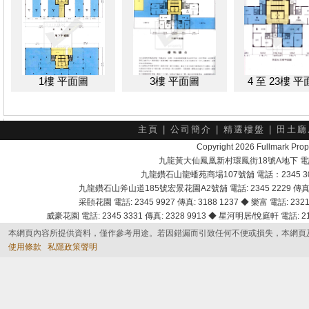
1樓 平面圖
3樓 平面圖
4 至 23樓 
主頁
|
公司簡介
|
精選樓盤
|
田土廳
Copyright 2026 Fullmark 
九龍黃大仙鳳凰新村環鳳街18號A地下 電話：232
九龍鑽石山龍蟠苑商場107號舖 電話：2345 303
九龍鑽石山斧山道185號宏景花園A2號舖 電話: 2345 2229 傳真: 
采頣花園 電話: 2345 9927 傳真: 3188 1237 ◆ 樂富 電話: 2321 
威豪花園 電話: 2345 3331 傳真: 2328 9913 ◆ 星河明居/悅庭軒 電話: 2116
本網頁內容所提供資料，僅作參考用途。若因錯漏而引致任何不便或損失，本網頁
使用條款
私隱政策聲明