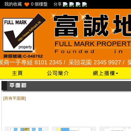
我的收藏
0
個樓盤
分享
手專組 8101 2345 /
采頣花園 2345 9927 /
樂富 2
[所有平面圖]