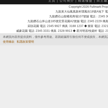
主頁
|
公司簡介
|
精選樓盤
|
田土廳
Copyright 2026 Fullmark 
九龍黃大仙鳳凰新村環鳳街18號A地下 電話：232
九龍鑽石山龍蟠苑商場107號舖 電話：2345 303
九龍鑽石山斧山道185號宏景花園A2號舖 電話: 2345 2229 傳真: 
采頣花園 電話: 2345 9927 傳真: 3188 1237 ◆ 樂富 電話: 2321 
威豪花園 電話: 2345 3331 傳真: 2328 9913 ◆ 星河明居/悅庭軒 電話: 2116
本網頁內容所提供資料，僅作參考用途。若因錯漏而引致任何不便或損失，本網頁
使用條款
私隱政策聲明