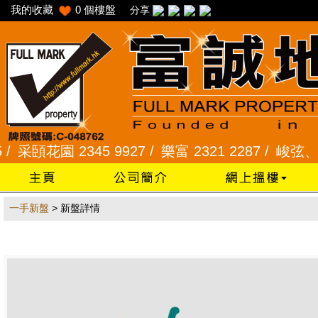
我的收藏
0
個樓盤
分享
采頣花園 2345 9927 /
樂富 2321 2287 /
峻弦、曉暉花
一手新盤
> 新盤詳情