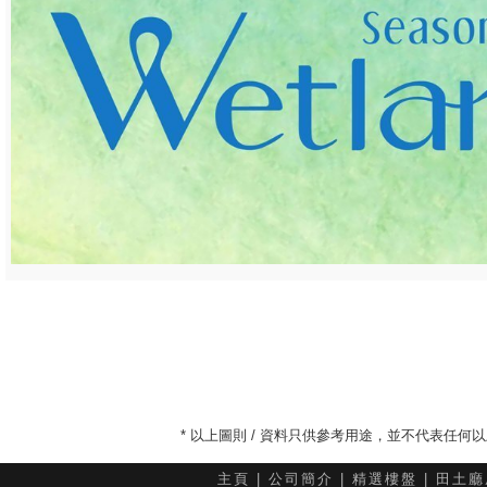
* 以上圖則 / 資料只供參考用途，並不代表任
主頁
|
公司簡介
|
精選樓盤
|
田土廳