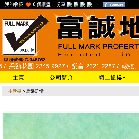
我的收藏
0
個樓盤
分享
采頣花園 2345 9927 /
樂富 2321 2287 /
峻弦、曉暉花
一手新盤
> 新盤詳情