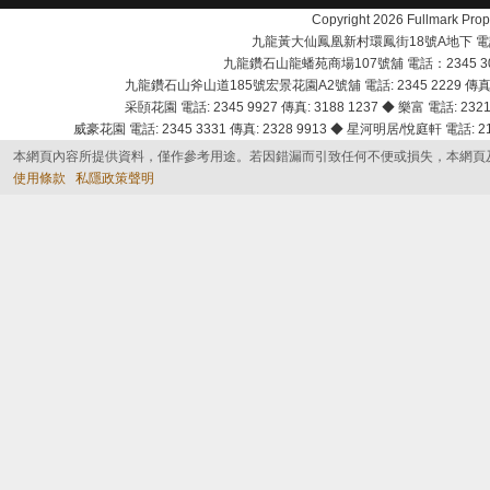
Copyright 2026 Fullmark 
九龍黃大仙鳳凰新村環鳳街18號A地下 電話：232
九龍鑽石山龍蟠苑商場107號舖 電話：2345 303
九龍鑽石山斧山道185號宏景花園A2號舖 電話: 2345 2229 傳真: 
采頣花園 電話: 2345 9927 傳真: 3188 1237 ◆ 樂富 電話: 2321 
威豪花園 電話: 2345 3331 傳真: 2328 9913 ◆ 星河明居/悅庭軒 電話: 2116
本網頁內容所提供資料，僅作參考用途。若因錯漏而引致任何不便或損失，本網頁
使用條款
私隱政策聲明