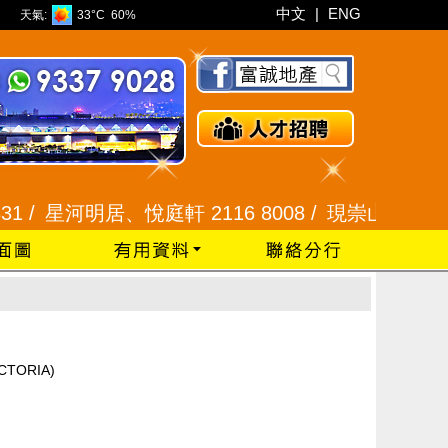
中文
|
ENG
天氣:
33°C
60%
星河明居、悅庭軒 2116 8008 /
現崇山、譽港灣 2345
CTORIA)