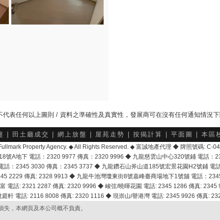
，並不代表任何以上圖則 / 資料之準確性及真實性，發展商可在沒有任何通知情況
盤
|
田土廳成交
|
網上放盤
|
屋苑走勢
|
按揭計算
|
平面圖
|
本區
6 Fullmark Property Agency. ◆ All Rights Reserved. ◆ 富誠地產代理 ◆ 牌照號碼: C
地下 電話：2320 9977 傳真：2320 9996 ◆ 九龍慈雲山中心320號鋪 電話：2328 
2345 3030 傳真：2345 3737 ◆ 九龍鑽石山斧山道185號宏景花園H2號鋪 電話：25
2229 傳真: 2328 9913 ◆ 九龍牛池灣瓊東街8號嘉峰臺商場地下1號舖 電話：2345 168
富 電話: 2321 2287 傳真: 2320 9996 ◆ 峻弦/曉暉花園 電話: 2345 1286 傳真: 2345 9
軒 電話: 2116 8008 傳真: 2320 1116 ◆ 現崇山/譽港灣 電話: 2345 9926 傳真: 2328
損失，本網頁及本公司概不負責。