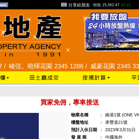
分享給朋友
恒指:
25,562.47
32.19
弦、曉暉花園 2345 1286 /
威豪花園 2345 3331 /
買家免佣，專車接送
物業名稱
：
維港1號 (ONE VI
樓盤地址
：
承豐道21號
預計入伙日期
：
2023年3月31日
發 展 商
：
中國海外