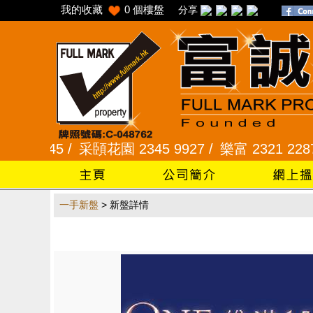
我的收藏
0
個樓盤
分享
345 /
采頣花園 2345 9927 /
樂富 2321 2287 /
峻
一手新盤
> 新盤詳情