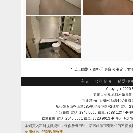
* 以上圖則 / 資料只供參考用途
主頁
|
公司簡介
|
精選樓
Copyright 202
九龍黃大仙鳳凰新村環鳳街18號A
九龍鑽石山龍蟠苑商場107號舖 電話：
九龍鑽石山斧山道185號宏景花園A2號舖 電話: 2345 
采頣花園 電話: 2345 9927 傳真: 3188 1237 ◆ 樂
威豪花園 電話: 2345 3331 傳真: 2328 9913 ◆ 星河明居/悅庭
本網頁內容所提供資料，僅作參考用途。若因錯漏而引致任何不便或
使用條款
私隱政策聲明