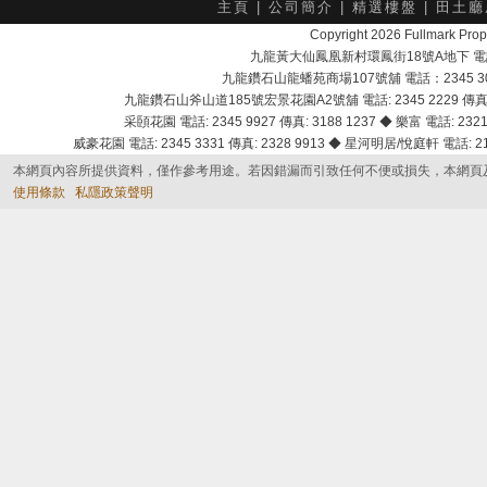
主頁
|
公司簡介
|
精選樓盤
|
田土廳
Copyright 2026 Fullmark 
九龍黃大仙鳳凰新村環鳳街18號A地下 電話：232
九龍鑽石山龍蟠苑商場107號舖 電話：2345 303
九龍鑽石山斧山道185號宏景花園A2號舖 電話: 2345 2229 傳真: 
采頣花園 電話: 2345 9927 傳真: 3188 1237 ◆ 樂富 電話: 2321 
威豪花園 電話: 2345 3331 傳真: 2328 9913 ◆ 星河明居/悅庭軒 電話: 2116
本網頁內容所提供資料，僅作參考用途。若因錯漏而引致任何不便或損失，本網頁
使用條款
私隱政策聲明