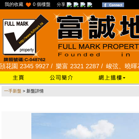
我的收藏
0
個樓盤
分享
2345 9927 /
樂富 2321 2287 /
峻弦、曉暉花園 23
一手新盤
> 新盤詳情