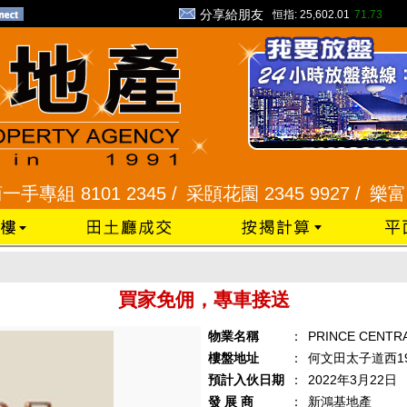
分享給朋友
恒指:
25,602.01
71.73
組 8101 2345 /
采頣花園 2345 9927 /
樂富 232
買家免佣，專車接送
物業名稱
：
PRINCE CENTR
樓盤地址
：
何文田太子道西1
預計入伙日期
：
2022年3月22日
發 展 商
：
新鴻基地產