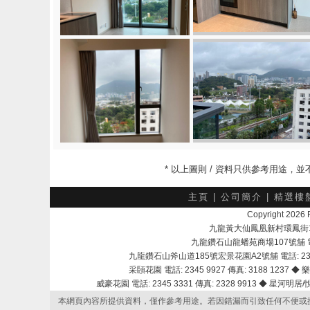
* 以上圖則 / 資料只供參考用途
主頁
|
公司簡介
|
精選樓
Copyright 202
九龍黃大仙鳳凰新村環鳳街18號A
九龍鑽石山龍蟠苑商場107號舖 電話：
九龍鑽石山斧山道185號宏景花園A2號舖 電話: 2345 
采頣花園 電話: 2345 9927 傳真: 3188 1237 ◆ 樂
威豪花園 電話: 2345 3331 傳真: 2328 9913 ◆ 星河明居/悅庭
本網頁內容所提供資料，僅作參考用途。若因錯漏而引致任何不便或