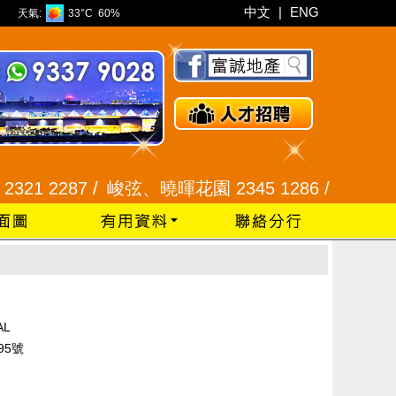
中文
|
ENG
天氣:
33°C
60%
1 2287 /
峻弦、曉暉花園 2345 1286 /
威豪花園 234
AL
95號