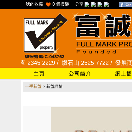
我的收藏
0
個樓盤
分享
花園 2345 2229 /
鑽石山 2525 7722 /
發展商一手專
一手新盤
> 新盤詳情