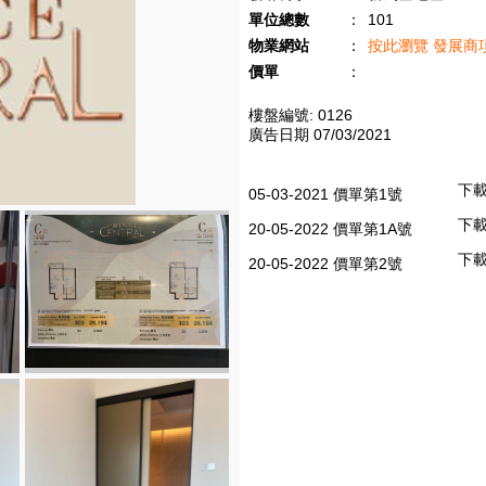
單位總數
：
101
物業網站
：
按此瀏覽 發展商
價單
：
樓盤編號: 0126
廣告日期 07/03/2021
下
05-03-2021 價單第1號
下
20-05-2022 價單第1A號
下
20-05-2022 價單第2號