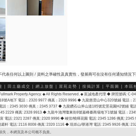
，並不代表任何以上圖則 / 資料之準確性及真實性，發展商可在沒有任何通知情況
盤
|
田土廳成交
|
網上放盤
|
屋苑走勢
|
按揭計算
|
平面圖
|
本區
6 Fullmark Property Agency. ◆ All Rights Reserved. ◆ 富誠地產代理 ◆ 牌照號碼: C
地下 電話：2320 9977 傳真：2320 9996 ◆ 九龍慈雲山中心320號鋪 電話：2328 
2345 3030 傳真：2345 3737 ◆ 九龍鑽石山斧山道185號宏景花園H2號鋪 電話：25
2229 傳真: 2328 9913 ◆ 九龍牛池灣瓊東街8號嘉峰臺商場地下1號舖 電話：2345 168
富 電話: 2321 2287 傳真: 2320 9996 ◆ 峻弦/曉暉花園 電話: 2345 1286 傳真: 2345 9
軒 電話: 2116 8008 傳真: 2320 1116 ◆ 現崇山/譽港灣 電話: 2345 9926 傳真: 2328
損失，本網頁及本公司概不負責。